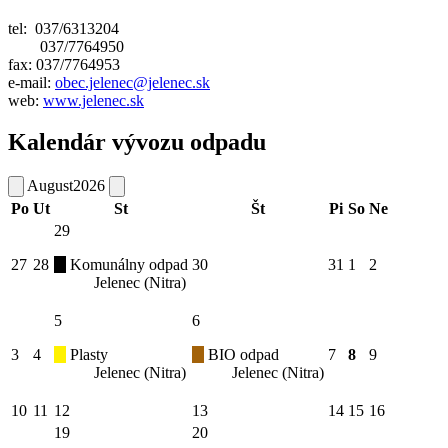
tel: 037/6313204
037/7764950
fax: 037/7764953
e-mail:
obec.jelenec@jelenec.sk
web:
www.jelenec.sk
Kalendár vývozu odpadu
August
2026
Po
Ut
St
Št
Pi
So
Ne
29
27
28
Komunálny odpad
30
31
1
2
Jelenec (Nitra)
5
6
3
4
Plasty
BIO odpad
7
8
9
Jelenec (Nitra)
Jelenec (Nitra)
10
11
12
13
14
15
16
19
20