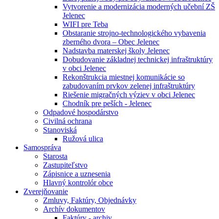
Vytvorenie a modernizácia moderných učební ZŠ
Jelenec
WIFI pre Teba
Obstaranie strojno-technologického vybavenia
zberného dvora – Obec Jelenec
Nadstavba materskej školy Jelenec
Dobudovanie základnej technickej infraštruktúry
v obci Jelenec
Rekonštrukcia miestnej komunikácie so
zabudovaním prvkov zelenej infraštruktúry
Riešenie migračných výziev v obci Jelenec
Chodník pre peších - Jelenec
Odpadové hospodárstvo
Civilná ochrana
Stanoviská
Ružová ulica
Samospráva
Starosta
Zastupiteľstvo
Zápisnice a uznesenia
Hlavný kontrolór obce
Zverejňovanie
Zmluvy, Faktúry, Objednávky
Archív dokumentov
Faktúry - archiv