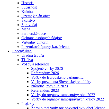
História
Súčasnosť
Kultúra
Územný plán obce
Školstvo
Spravodaj
Mapa
Partnerské obce
Ochrana osobných údajov
Virtuálny cintorín
Pozemkové úpravy k.ú. Jelenec
Obecný úrad
Úradná tabuľa
Tlačivá
Voľby a referendá
Spojené voľby 2026
Referendum 2026
Voľby do Európskeho parlamentu
Voľby prezidenta Slovenskej republiky
Národnej rady SR 2023
Referendum 2023
Voľby do orgánov samosprávy obcí 2022
Voľby do orgánov samosprávnych krajov 2022
Projekty
Zdroj pitnej vody pre obyvateľov v obci Jelenec