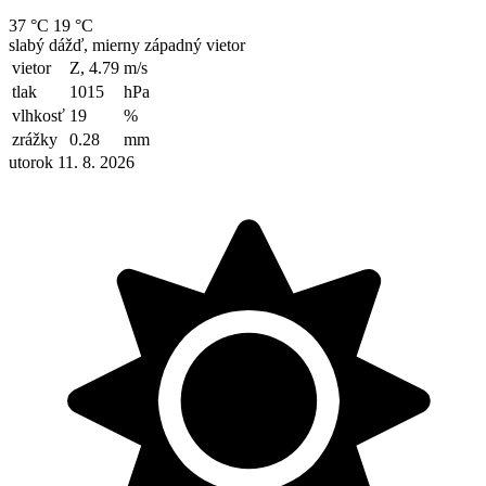
37 °C
19 °C
slabý dážď, mierny západný vietor
vietor
Z, 4.79
m/s
tlak
1015
hPa
vlhkosť
19
%
zrážky
0.28
mm
utorok 11. 8. 2026