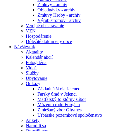
Zmluvy - archiv
Objednávky - archiv
Zmluvy Hroby - archiv
Výrub stromov - archiv
Verejné obstarávanie
VZN
Hospodárenie
Dôležité dokumeny obce
Návštevník
Aktuality
Kalendár akcií
Fotogaléria
Videá
Služby
Ubytovanie
Odkazy
Základná škola Jelenec
Farský úrad v Jelenci
Maďarský folklórny súbor
Múzeum rodu Forgách
Zmiešaný zbor Ghymes
Urbárske pozemkové spoločenstvo
Ankety
Narodili sa
Opustili nás