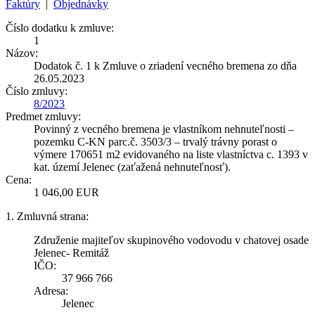
Faktúry
|
Objednávky
Číslo dodatku k zmluve:
1
Názov:
Dodatok č. 1 k Zmluve o zriadení vecného bremena zo dňa
26.05.2023
Číslo zmluvy:
8/2023
Predmet zmluvy:
Povinný z vecného bremena je vlastníkom nehnuteľnosti –
pozemku C-KN parc.č. 3503/3 – trvalý trávny porast o
výmere 170651 m2 evidovaného na liste vlastníctva c. 1393 v
kat. území Jelenec (zaťažená nehnuteľnosť).
Cena:
1 046,00 EUR
1. Zmluvná strana:
Združenie majiteľov skupinového vodovodu v chatovej osade
Jelenec- Remitáž
IČO:
37 966 766
Adresa:
Jelenec