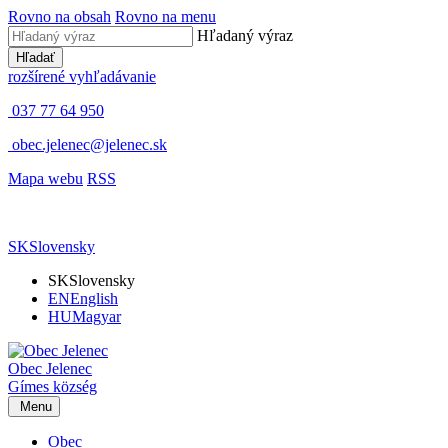
Rovno na obsah
Rovno na menu
Hľadaný výraz
Hľadať
rozšírené vyhľadávanie
037 77 64 950
obec.jelenec@jelenec.sk
Mapa webu
RSS
SK
Slovensky
SK
Slovensky
EN
English
HU
Magyar
Obec
Jelenec
Gímes
község
Menu
Obec