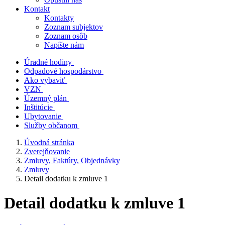
Kontakt
Kontakty
Zoznam subjektov
Zoznam osôb
Napíšte nám
Úradné hodiny
Odpadové hospodárstvo
Ako vybaviť
VZN
Územný plán
Inštitúcie
Ubytovanie
Služby občanom
Úvodná stránka
Zverejňovanie
Zmluvy, Faktúry, Objednávky
Zmluvy
Detail dodatku k zmluve 1
Detail dodatku k zmluve 1