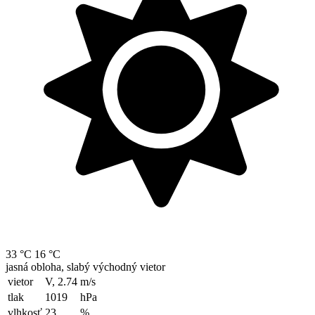
33 °C
16 °C
jasná obloha, slabý východný vietor
vietor
V, 2.74
m/s
tlak
1019
hPa
vlhkosť
23
%