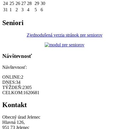
24
25
26
27
28
29
30
31
1
2
3
4
5
6
Seniori
Zjednodušená verzia stránok pre seniorov
Návštevnosť
Návštevnosť:
ONLINE:
2
DNES:
34
TÝŽDEŇ:
2305
CELKOM:
1620681
Kontakt
Obecný úrad Jelenec
Hlavná 126,
951 73 Jelenec