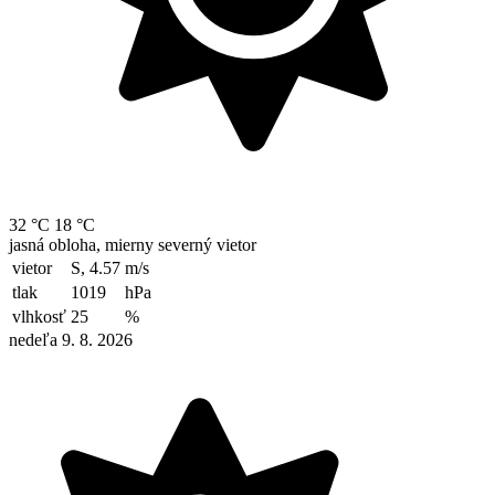
32 °C
18 °C
jasná obloha, mierny severný vietor
vietor
S, 4.57
m/s
tlak
1019
hPa
vlhkosť
25
%
nedeľa 9. 8. 2026