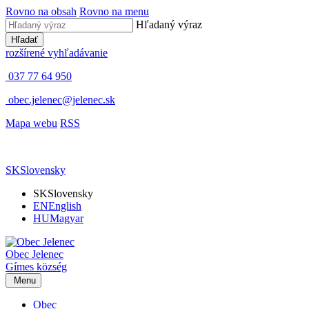
Rovno na obsah
Rovno na menu
Hľadaný výraz
Hľadať
rozšírené vyhľadávanie
037 77 64 950
obec.jelenec@jelenec.sk
Mapa webu
RSS
SK
Slovensky
SK
Slovensky
EN
English
HU
Magyar
Obec
Jelenec
Gímes
község
Menu
Obec