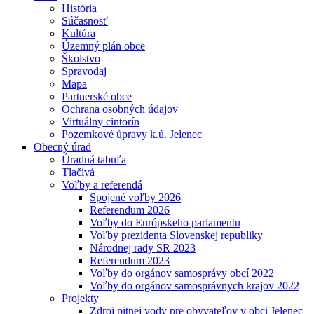
História
Súčasnosť
Kultúra
Územný plán obce
Školstvo
Spravodaj
Mapa
Partnerské obce
Ochrana osobných údajov
Virtuálny cintorín
Pozemkové úpravy k.ú. Jelenec
Obecný úrad
Úradná tabuľa
Tlačivá
Voľby a referendá
Spojené voľby 2026
Referendum 2026
Voľby do Európskeho parlamentu
Voľby prezidenta Slovenskej republiky
Národnej rady SR 2023
Referendum 2023
Voľby do orgánov samosprávy obcí 2022
Voľby do orgánov samosprávnych krajov 2022
Projekty
Zdroj pitnej vody pre obyvateľov v obci Jelenec