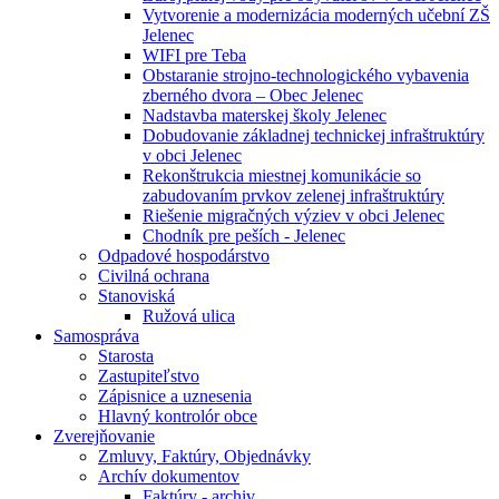
Vytvorenie a modernizácia moderných učební ZŠ
Jelenec
WIFI pre Teba
Obstaranie strojno-technologického vybavenia
zberného dvora – Obec Jelenec
Nadstavba materskej školy Jelenec
Dobudovanie základnej technickej infraštruktúry
v obci Jelenec
Rekonštrukcia miestnej komunikácie so
zabudovaním prvkov zelenej infraštruktúry
Riešenie migračných výziev v obci Jelenec
Chodník pre peších - Jelenec
Odpadové hospodárstvo
Civilná ochrana
Stanoviská
Ružová ulica
Samospráva
Starosta
Zastupiteľstvo
Zápisnice a uznesenia
Hlavný kontrolór obce
Zverejňovanie
Zmluvy, Faktúry, Objednávky
Archív dokumentov
Faktúry - archiv