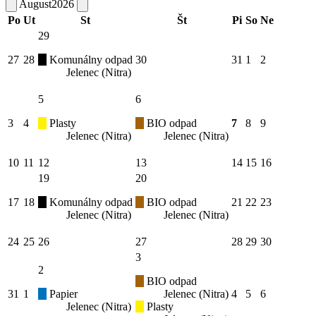
August
2026
Po
Ut
St
Št
Pi
So
Ne
29
27
28
Komunálny odpad
30
31
1
2
Jelenec (Nitra)
5
6
3
4
Plasty
BIO odpad
7
8
9
Jelenec (Nitra)
Jelenec (Nitra)
10
11
12
13
14
15
16
19
20
17
18
Komunálny odpad
BIO odpad
21
22
23
Jelenec (Nitra)
Jelenec (Nitra)
24
25
26
27
28
29
30
3
2
BIO odpad
31
1
Papier
Jelenec (Nitra)
4
5
6
Jelenec (Nitra)
Plasty