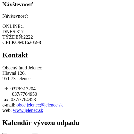
Návštevnosť
Návštevnosť:
ONLINE:
1
DNES:
317
TÝŽDEŇ:
2222
CELKOM:
1620598
Kontakt
Obecný úrad Jelenec
Hlavná 126,
951 73 Jelenec
tel: 037/6313204
037/7764950
fax: 037/7764953
e-mail:
obec.jelenec@jelenec.sk
web:
www.jelenec.sk
Kalendár vývozu odpadu