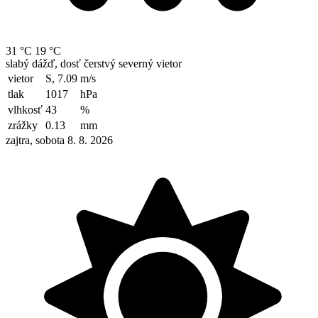
31 °C
19 °C
slabý dážď, dosť čerstvý severný vietor
vietor
S, 7.09
m/s
tlak
1017
hPa
vlhkosť
43
%
zrážky
0.13
mm
zajtra, sobota 8. 8. 2026