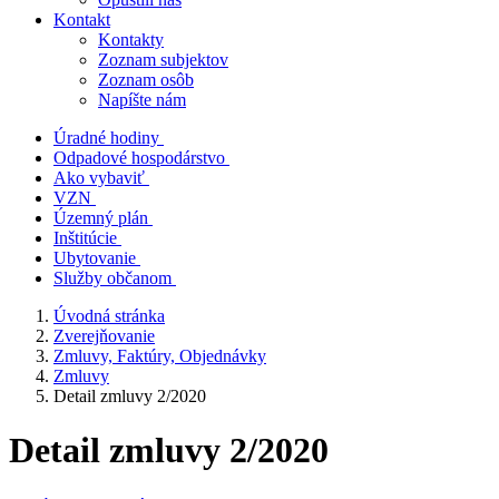
Kontakt
Kontakty
Zoznam subjektov
Zoznam osôb
Napíšte nám
Úradné hodiny
Odpadové hospodárstvo
Ako vybaviť
VZN
Územný plán
Inštitúcie
Ubytovanie
Služby občanom
Úvodná stránka
Zverejňovanie
Zmluvy, Faktúry, Objednávky
Zmluvy
Detail zmluvy 2/2020
Detail zmluvy 2/2020