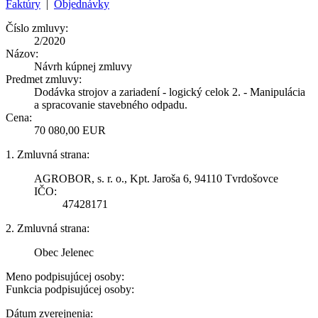
Faktúry
|
Objednávky
Číslo zmluvy:
2/2020
Názov:
Návrh kúpnej zmluvy
Predmet zmluvy:
Dodávka strojov a zariadení - logický celok 2. - Manipulácia
a spracovanie stavebného odpadu.
Cena:
70 080,00 EUR
1. Zmluvná strana:
AGROBOR, s. r. o., Kpt. Jaroša 6, 94110 Tvrdošovce
IČO:
47428171
2. Zmluvná strana:
Obec Jelenec
Meno podpisujúcej osoby:
Funkcia podpisujúcej osoby:
Dátum zverejnenia: