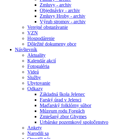
Zmluvy - archiv
Objednávky - archiv
Zmluvy Hroby - archiv
Výrub stromov - archiv
Verejné obstarávanie
VZN
Hospodárenie
Dôležité dokumeny obce
Návštevník
Aktuality
Kalendár akcií
Fotogaléria
Videá
Služby
Ubytovanie
Odkazy
Základná škola Jelenec
Farský úrad v Jelenci
Maďarský folklórny súbor
Múzeum rodu Forgách
Zmiešaný zbor Ghymes
Urbárske pozemkové spoločenstvo
Ankety
Narodili sa
Opustili nás