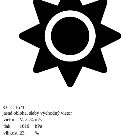
33 °C
16 °C
jasná obloha, slabý východný vietor
vietor
V, 2.74
m/s
tlak
1019
hPa
vlhkosť
23
%