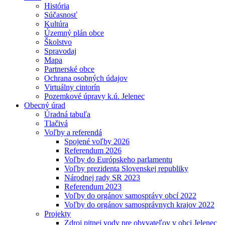
História
Súčasnosť
Kultúra
Územný plán obce
Školstvo
Spravodaj
Mapa
Partnerské obce
Ochrana osobných údajov
Virtuálny cintorín
Pozemkové úpravy k.ú. Jelenec
Obecný úrad
Úradná tabuľa
Tlačivá
Voľby a referendá
Spojené voľby 2026
Referendum 2026
Voľby do Európskeho parlamentu
Voľby prezidenta Slovenskej republiky
Národnej rady SR 2023
Referendum 2023
Voľby do orgánov samosprávy obcí 2022
Voľby do orgánov samosprávnych krajov 2022
Projekty
Zdroj pitnej vody pre obyvateľov v obci Jelenec