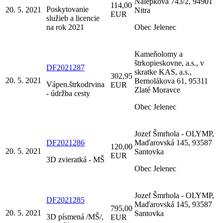
Nálepkova 743/2, 94901
114,00
Poskytovanie
20. 5. 2021
Nitra
EUR
služieb a licencie
na rok 2021
Obec Jelenec
Kameňolomy a
štrkopieskovne, a.s., v
DF2021287
skratke KAS, a.s.,
302,95
20. 5. 2021
Bernolákova 61, 95311
Vápen.štrkodrvina
EUR
Zlaté Moravce
- údržba cesty
Obec Jelenec
Jozef Šmrhola - OLYMP,
DF2021286
Maďarovská 145, 93587
120,00
20. 5. 2021
Santovka
EUR
3D zvieratká - MŠ
Obec Jelenec
Jozef Šmrhola - OLYMP,
DF2021285
Maďarovská 145, 93587
795,00
20. 5. 2021
Santovka
3D písmená /MŠ/,
EUR