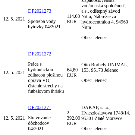
Západoslovenská
vodárenská spoločnosť,
DF2021273
a.s., odštepný závod
114,08
Nitra, Nábrežie za
12. 5. 2021
Spotreba vody
EUR
hydrocentrálou 4, 94960
bytovky 04/2021
Nitra
Obec Jelenec
DF2021272
Práce s
Otto Borbely UNIMAL,
hydraulickou
64,80
153, 95173 Jelenec
12. 5. 2021
zdíhacou plošinou
EUR
oprava VO,
Obec Jelenec
čistenie strechy na
futbalovom ihrisku
DF2021271
DAKAP, s.r.o.,
2
Hviezdoslavova 1748/14,
Stravovanie
12. 5. 2021
392,00
95301 Zlaté Moravce
dôchodcov
EUR
04/2021
Obec Jelenec