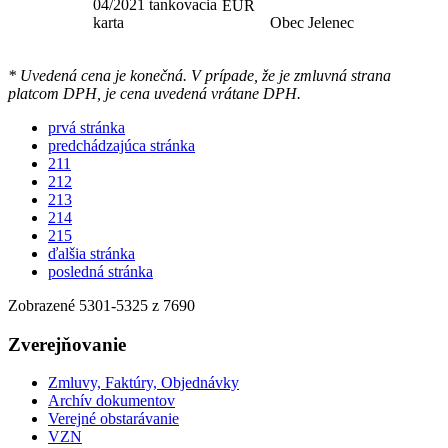
04/2021 tankovacia
EUR
karta
Obec Jelenec
* Uvedená cena je konečná. V prípade, že je zmluvná strana
platcom DPH, je cena uvedená vrátane DPH.
prvá stránka
predchádzajúca stránka
211
212
213
214
215
ďalšia stránka
posledná stránka
Zobrazené
5301
-
5325
z 7690
Zverejňovanie
Zmluvy, Faktúry, Objednávky
Archív dokumentov
Verejné obstarávanie
VZN