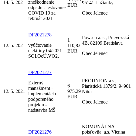
zneškodnenie
14. 5. 2021
95141 Lužianky
EUR
odpadu - testovanie
COVID 19 za
Obec Jelenec
február 2021
DF2021278
Pow-en a. s., Prievozská
1
4B, 82109 Bratislava
vyúčtovanie
12. 5. 2021
110,83
elektriny 04/2021
EUR
Obec Jelenec
SOI,OcÚ,VO2,
DF2021277
PROUNION a.s.,
Externý
6
Piaristická 1379/2, 94901
manažment -
12. 5. 2021
975,29
Nitra
implementácia
EUR
podporeného
Obec Jelenec
projektu -
nadstavba MŠ
KOMUNÁLNA
DF2021276
poisťovňa, a.s. Vienna