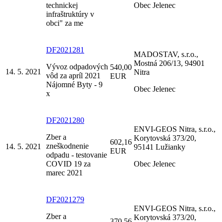
technickej
Obec Jelenec
infraštruktúry v
obci" za me
DF2021281
MADOSTAV, s.r.o.,
Mostná 206/13, 94901
Vývoz odpadových
540,00
14. 5. 2021
Nitra
vôd za apríl 2021
EUR
Nájomné Byty - 9
Obec Jelenec
x
DF2021280
ENVI-GEOS Nitra, s.r.o.,
Zber a
Korytovská 373/20,
602,16
zneškodnenie
14. 5. 2021
95141 Lužianky
EUR
odpadu - testovanie
COVID 19 za
Obec Jelenec
marec 2021
DF2021279
ENVI-GEOS Nitra, s.r.o.,
Zber a
Korytovská 373/20,
370,56