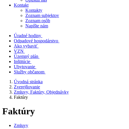
Kontakt
Kontakty
Zoznam subjektov
Zoznam osôb
Napíšte nám
Úradné hodiny
Odpadové hospodárstvo
Ako vybaviť
VZN
Územný plán
Inštitúcie
Ubytovanie
Služby občanom
Úvodná stránka
Zverejňovanie
Zmluvy, Faktúry, Objednávky
Faktúry
Faktúry
Zmluvy