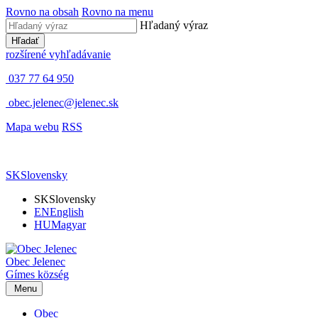
Rovno na obsah
Rovno na menu
Hľadaný výraz
Hľadať
rozšírené vyhľadávanie
037 77 64 950
obec.jelenec@jelenec.sk
Mapa webu
RSS
SK
Slovensky
SK
Slovensky
EN
English
HU
Magyar
Obec
Jelenec
Gímes
község
Menu
Obec