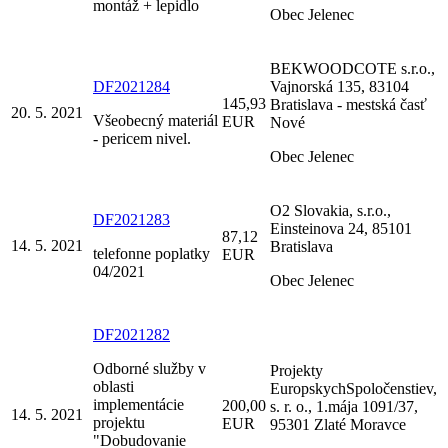
montáž + lepidlo
Obec Jelenec
BEKWOODCOTE s.r.o.,
DF2021284
Vajnorská 135, 83104
145,93
Bratislava - mestská časť
20. 5. 2021
Všeobecný materiál
EUR
Nové
- pericem nivel.
Obec Jelenec
O2 Slovakia, s.r.o.,
DF2021283
Einsteinova 24, 85101
87,12
14. 5. 2021
Bratislava
telefonne poplatky
EUR
04/2021
Obec Jelenec
DF2021282
Odborné služby v
Projekty
oblasti
EuropskychSpoločenstiev,
implementácie
200,00
s. r. o., 1.mája 1091/37,
14. 5. 2021
projektu
EUR
95301 Zlaté Moravce
"Dobudovanie