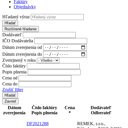
Faktúry
Objednávky
Hľadaný výraz
Hľadať
Rozšírené hľadanie
Dodávateľ
IČO Dodávatelia
Dátum zverejnenia od
Dátum zverejnenia do
Zverejnený v roku
Číslo faktúry
Popis plnenia
Cena od
Cena do
Zrušiť filter
Zavrieť
Dátum
Číslo faktúry
Cena
Dodávateľ
zverejnenia
Popis plnenia
*
Odberateľ
DF2021288
REMEK, s.r.o.,