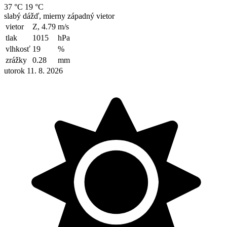
37 °C
19 °C
slabý dážď, mierny západný vietor
vietor
Z, 4.79
m/s
tlak
1015
hPa
vlhkosť
19
%
zrážky
0.28
mm
utorok 11. 8. 2026