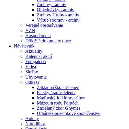
Zmluvy - archiv
Objednávky - archiv
Zmluvy Hroby - archiv
Výrub stromov - archiv
Verejné obstarávanie
VZN
Hospodárenie
Dôležité dokumeny obce
Návštevník
Aktuality
Kalendár akcií
Fotogaléria
Videá
Služby
Ubytovanie
Odkazy
Základná škola Jelenec
Farský úrad v Jelenci
Maďarský folklórny súbor
Múzeum rodu Forgách
Zmiešaný zbor Ghymes
Urbárske pozemkové spoločenstvo
Ankety
Narodili sa
Opustili nás