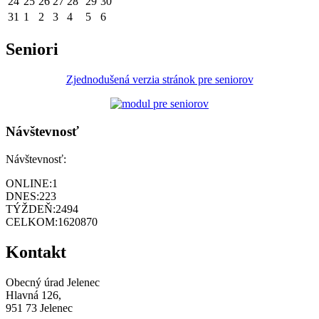
24
25
26
27
28
29
30
31
1
2
3
4
5
6
Seniori
Zjednodušená verzia stránok pre seniorov
Návštevnosť
Návštevnosť:
ONLINE:
1
DNES:
223
TÝŽDEŇ:
2494
CELKOM:
1620870
Kontakt
Obecný úrad Jelenec
Hlavná 126,
951 73 Jelenec