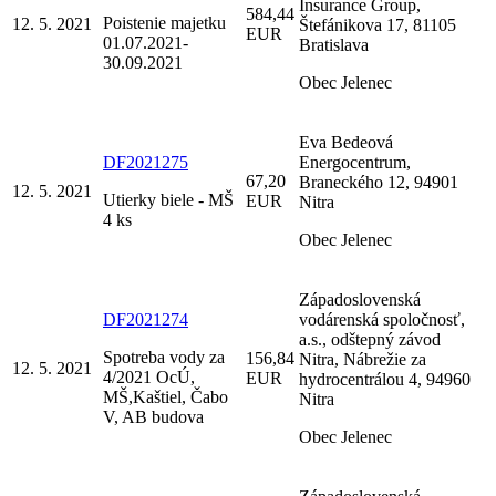
Insurance Group,
584,44
Poistenie majetku
12. 5. 2021
Štefánikova 17, 81105
EUR
01.07.2021-
Bratislava
30.09.2021
Obec Jelenec
Eva Bedeová
DF2021275
Energocentrum,
67,20
Braneckého 12, 94901
12. 5. 2021
Utierky biele - MŠ
EUR
Nitra
4 ks
Obec Jelenec
Západoslovenská
DF2021274
vodárenská spoločnosť,
a.s., odštepný závod
Spotreba vody za
156,84
Nitra, Nábrežie za
12. 5. 2021
4/2021 OcÚ,
EUR
hydrocentrálou 4, 94960
MŠ,Kaštiel, Čabo
Nitra
V, AB budova
Obec Jelenec