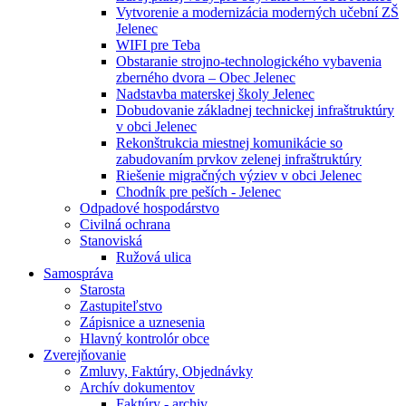
Vytvorenie a modernizácia moderných učební ZŠ
Jelenec
WIFI pre Teba
Obstaranie strojno-technologického vybavenia
zberného dvora – Obec Jelenec
Nadstavba materskej školy Jelenec
Dobudovanie základnej technickej infraštruktúry
v obci Jelenec
Rekonštrukcia miestnej komunikácie so
zabudovaním prvkov zelenej infraštruktúry
Riešenie migračných výziev v obci Jelenec
Chodník pre peších - Jelenec
Odpadové hospodárstvo
Civilná ochrana
Stanoviská
Ružová ulica
Samospráva
Starosta
Zastupiteľstvo
Zápisnice a uznesenia
Hlavný kontrolór obce
Zverejňovanie
Zmluvy, Faktúry, Objednávky
Archív dokumentov
Faktúry - archiv