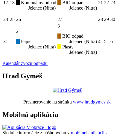
17
18
Komunálny odpad
BIO odpad
21
22
23
Jelenec (Nitra)
Jelenec (Nitra)
24
25
26
27
28
29
30
3
2
BIO odpad
31
1
Papier
Jelenec (Nitra)
4
5
6
Jelenec (Nitra)
Plasty
Jelenec (Nitra)
Kalendár zvozu odpadu
Hrad Gýmeš
Presmerovanie na stránku
www.hradgymes.sk
Mobilná aplikácia
Sledujte informácie z nášho webu v
mobilnej aplikácii -