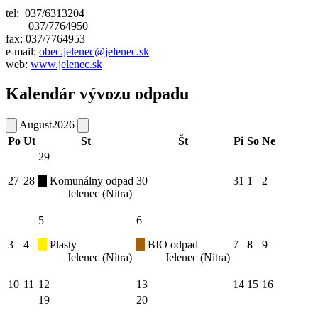
tel: 037/6313204
037/7764950
fax: 037/7764953
e-mail:
obec.jelenec@jelenec.sk
web:
www.jelenec.sk
Kalendár vývozu odpadu
August
2026
Po
Ut
St
Št
Pi
So
Ne
29
27
28
Komunálny odpad
30
31
1
2
Jelenec (Nitra)
5
6
3
4
Plasty
BIO odpad
7
8
9
Jelenec (Nitra)
Jelenec (Nitra)
10
11
12
13
14
15
16
19
20