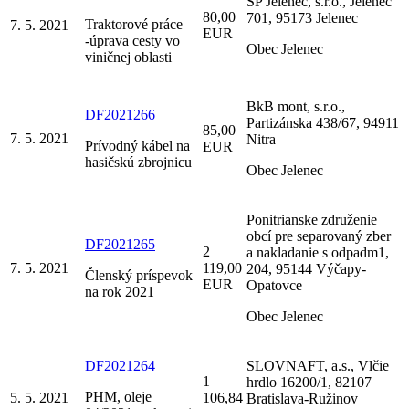
SP Jelenec, s.r.o., Jelenec
80,00
701, 95173 Jelenec
Traktorové práce
7. 5. 2021
EUR
-úprava cesty vo
Obec Jelenec
viničnej oblasti
BkB mont, s.r.o.,
DF2021266
Partizánska 438/67, 94911
85,00
7. 5. 2021
Nitra
Prívodný kábel na
EUR
hasičskú zbrojnicu
Obec Jelenec
Ponitrianske združenie
obcí pre separovaný zber
DF2021265
2
a nakladanie s odpadm1,
7. 5. 2021
119,00
204, 95144 Výčapy-
Členský príspevok
EUR
Opatovce
na rok 2021
Obec Jelenec
DF2021264
SLOVNAFT, a.s., Vlčie
1
hrdlo 16200/1, 82107
PHM, oleje
5. 5. 2021
106,84
Bratislava-Ružinov