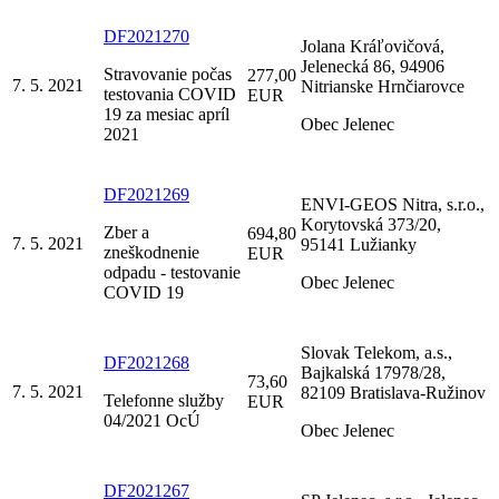
DF2021270
Jolana Kráľovičová,
Jelenecká 86, 94906
Stravovanie počas
277,00
7. 5. 2021
Nitrianske Hrnčiarovce
testovania COVID
EUR
19 za mesiac apríl
Obec Jelenec
2021
DF2021269
ENVI-GEOS Nitra, s.r.o.,
Korytovská 373/20,
Zber a
694,80
7. 5. 2021
95141 Lužianky
zneškodnenie
EUR
odpadu - testovanie
Obec Jelenec
COVID 19
Slovak Telekom, a.s.,
DF2021268
Bajkalská 17978/28,
73,60
7. 5. 2021
82109 Bratislava-Ružinov
Telefonne služby
EUR
04/2021 OcÚ
Obec Jelenec
DF2021267