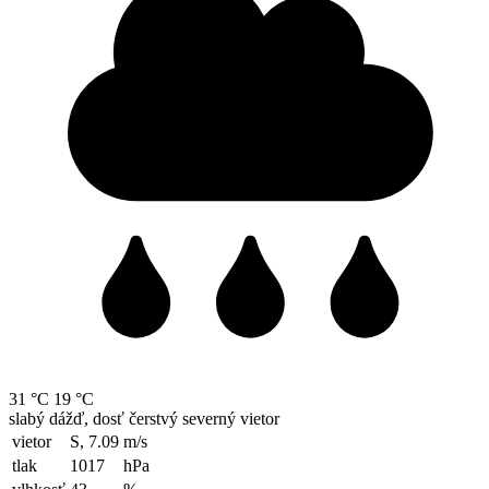
31 °C
19 °C
slabý dážď, dosť čerstvý severný vietor
vietor
S, 7.09
m/s
tlak
1017
hPa