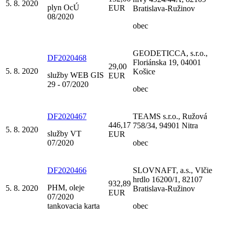
5. 8. 2020
plyn OcÚ
EUR
Bratislava-Ružinov
08/2020
obec
GEODETICCA, s.r.o.,
DF2020468
Floriánska 19, 04001
29,00
5. 8. 2020
Košice
služby WEB GIS
EUR
29 - 07/2020
obec
DF2020467
TEAMS s.r.o., Ružová
446,17
758/34, 94901 Nitra
5. 8. 2020
služby VT
EUR
07/2020
obec
DF2020466
SLOVNAFT, a.s., Vlčie
hrdlo 16200/1, 82107
932,89
PHM, oleje
5. 8. 2020
Bratislava-Ružinov
EUR
07/2020
tankovacia karta
obec