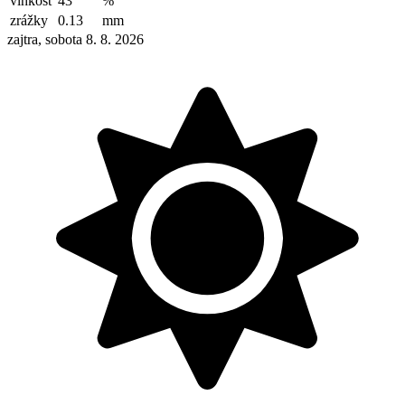
vlhkosť
43
%
zrážky
0.13
mm
zajtra, sobota 8. 8. 2026