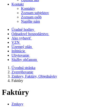
Kontakt
Kontakty
Zoznam subjektov
Zoznam osôb
Napíšte nám
Úradné hodiny
Odpadové hospodárstvo
Ako vybaviť
VZN
Územný plán
Inštitúcie
Ubytovanie
Služby občanom
Úvodná stránka
Zverejňovanie
Zmluvy, Faktúry, Objednávky
Faktúry
Faktúry
Zmluvy