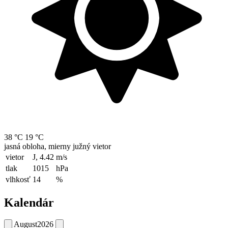
38 °C
19 °C
jasná obloha, mierny južný vietor
vietor
J, 4.42
m/s
tlak
1015
hPa
vlhkosť
14
%
Kalendár
August
2026