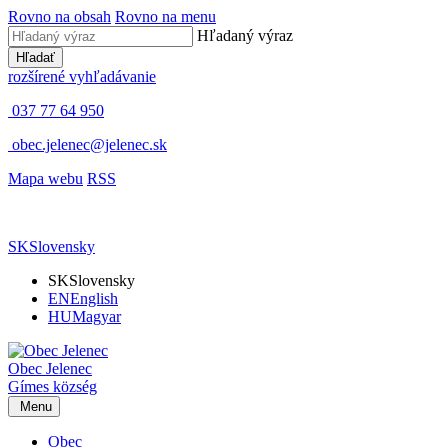
Rovno na obsah
Rovno na menu
Hľadaný výraz
Hľadať
rozšírené vyhľadávanie
037 77 64 950
obec.jelenec@jelenec.sk
Mapa webu
RSS
SK
Slovensky
SK
Slovensky
EN
English
HU
Magyar
Obec
Jelenec
Gímes
község
Menu
Obec