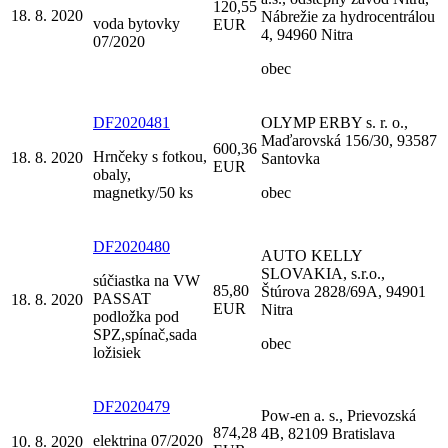
120,55
18. 8. 2020
Nábrežie za hydrocentrálou
voda bytovky
EUR
4, 94960 Nitra
07/2020
obec
DF2020481
OLYMP ERBY s. r. o.,
Maďarovská 156/30, 93587
600,36
Hrnčeky s fotkou,
18. 8. 2020
Santovka
EUR
obaly,
magnetky/50 ks
obec
DF2020480
AUTO KELLY
SLOVAKIA, s.r.o.,
súčiastka na VW
85,80
Štúrova 2828/69A, 94901
PASSAT
18. 8. 2020
EUR
Nitra
podložka pod
SPZ,spínač,sada
obec
ložisiek
DF2020479
Pow-en a. s., Prievozská
874,28
4B, 82109 Bratislava
elektrina 07/2020
10. 8. 2020