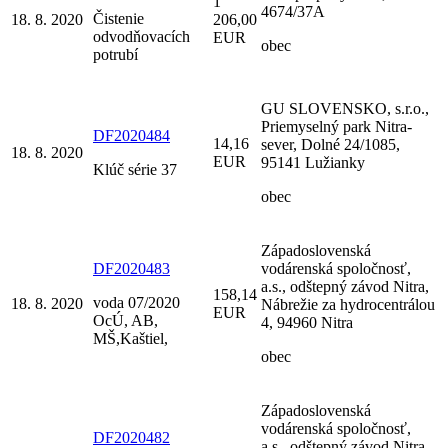
1
4674/37A
Čistenie
18. 8. 2020
206,00
odvodňovacích
EUR
obec
potrubí
GU SLOVENSKO, s.r.o.,
Priemyselný park Nitra-
DF2020484
14,16
sever, Dolné 24/1085,
18. 8. 2020
EUR
95141 Lužianky
Klúč série 37
obec
Západoslovenská
DF2020483
vodárenská spoločnosť,
a.s., odštepný závod Nitra,
158,14
voda 07/2020
18. 8. 2020
Nábrežie za hydrocentrálou
EUR
OcÚ, AB,
4, 94960 Nitra
MŠ,Kaštiel,
obec
Západoslovenská
vodárenská spoločnosť,
DF2020482
a.s., odštepný závod Nitra,