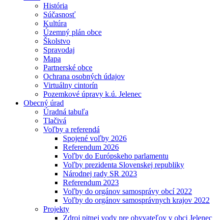
História
Súčasnosť
Kultúra
Územný plán obce
Školstvo
Spravodaj
Mapa
Partnerské obce
Ochrana osobných údajov
Virtuálny cintorín
Pozemkové úpravy k.ú. Jelenec
Obecný úrad
Úradná tabuľa
Tlačivá
Voľby a referendá
Spojené voľby 2026
Referendum 2026
Voľby do Európskeho parlamentu
Voľby prezidenta Slovenskej republiky
Národnej rady SR 2023
Referendum 2023
Voľby do orgánov samosprávy obcí 2022
Voľby do orgánov samosprávnych krajov 2022
Projekty
Zdroj pitnej vody pre obyvateľov v obci Jelenec