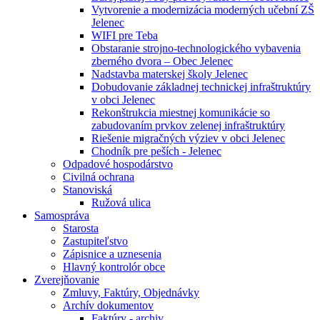
Vytvorenie a modernizácia moderných učební ZŠ
Jelenec
WIFI pre Teba
Obstaranie strojno-technologického vybavenia
zberného dvora – Obec Jelenec
Nadstavba materskej školy Jelenec
Dobudovanie základnej technickej infraštruktúry
v obci Jelenec
Rekonštrukcia miestnej komunikácie so
zabudovaním prvkov zelenej infraštruktúry
Riešenie migračných výziev v obci Jelenec
Chodník pre peších - Jelenec
Odpadové hospodárstvo
Civilná ochrana
Stanoviská
Ružová ulica
Samospráva
Starosta
Zastupiteľstvo
Zápisnice a uznesenia
Hlavný kontrolór obce
Zverejňovanie
Zmluvy, Faktúry, Objednávky
Archív dokumentov
Faktúry - archiv