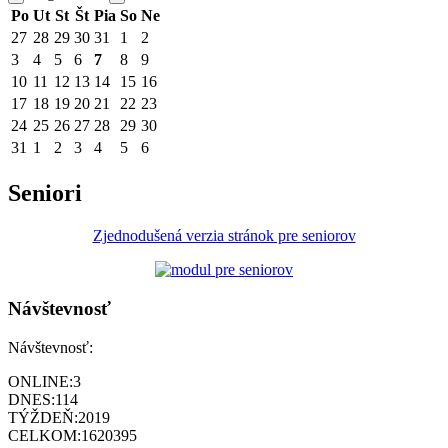
Po
Ut
St
Št
Pia
So
Ne
27
28
29
30
31
1
2
3
4
5
6
7
8
9
10
11
12
13
14
15
16
17
18
19
20
21
22
23
24
25
26
27
28
29
30
31
1
2
3
4
5
6
Seniori
Zjednodušená verzia stránok pre seniorov
Návštevnosť
Návštevnosť:
ONLINE:
3
DNES:
114
TÝŽDEŇ:
2019
CELKOM:
1620395