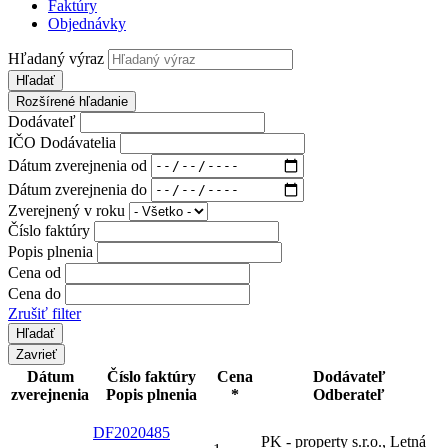
Faktúry
Objednávky
Hľadaný výraz
Hľadať
Rozšírené hľadanie
Dodávateľ
IČO Dodávatelia
Dátum zverejnenia od
Dátum zverejnenia do
Zverejnený v roku
Číslo faktúry
Popis plnenia
Cena od
Cena do
Zrušiť filter
Zavrieť
Dátum
Číslo faktúry
Cena
Dodávateľ
zverejnenia
Popis plnenia
*
Odberateľ
DF2020485
PK - property s.r.o., Letná