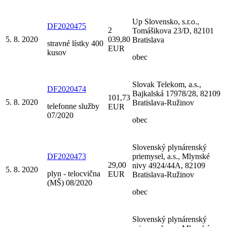
Up Slovensko, s.r.o.,
DF2020475
2
Tomášikova 23/D, 82101
5. 8. 2020
039,80
Bratislava
stravné lístky 400
EUR
kusov
obec
Slovak Telekom, a.s.,
DF2020474
Bajkalská 17978/28, 82109
101,73
5. 8. 2020
Bratislava-Ružinov
telefonne služby
EUR
07/2020
obec
Slovenský plynárenský
DF2020473
priemysel, a.s., Mlynské
29,00
nivy 4924/44A, 82109
5. 8. 2020
plyn - telocvična
EUR
Bratislava-Ružinov
(MŠ) 08/2020
obec
Slovenský plynárenský