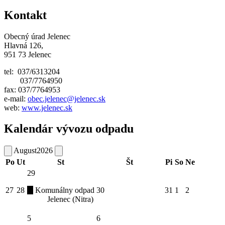
Kontakt
Obecný úrad Jelenec
Hlavná 126,
951 73 Jelenec
tel: 037/6313204
037/7764950
fax: 037/7764953
e-mail:
obec.jelenec@jelenec.sk
web:
www.jelenec.sk
Kalendár vývozu odpadu
August
2026
Po
Ut
St
Št
Pi
So
Ne
29
27
28
Komunálny odpad
30
31
1
2
Jelenec (Nitra)
5
6