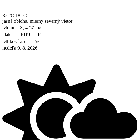
32 °C
18 °C
jasná obloha, mierny severný vietor
vietor
S, 4.57
m/s
tlak
1019
hPa
vlhkosť
25
%
nedeľa 9. 8. 2026