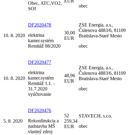
EUR
Obec, ATC,VO2,
obec
SOI
DF2020478
ZSE Energia, a.s.,
Čulenova 4883/6, 81109
30,00
elektrina
10. 8. 2020
Bratislava-Staré Mesto
EUR
kamer.systém
Remitáž 08/2020
obec
DF2020477
ZSE Energia, a.s.,
elektrina
Čulenova 4883/6, 81109
48,96
kamer.systém
10. 8. 2020
Bratislava-Staré Mesto
EUR
Remitáž 1.1. -
31.7.2020
obec
vyúčtovanie
DF2020476
52
STAVECH, s.r.o.
Rekonštrukcia a
5. 8. 2020
259,34
nadstavba MŠ
obec
EUR
vlastný zdroj