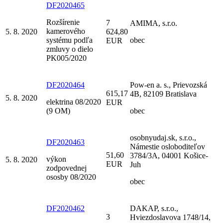
DF2020465
Rozšírenie
7
AMIMA, s.r.o.
kamerového
5. 8. 2020
624,80
systému podľa
obec
EUR
zmluvy o dielo
PK005/2020
DF2020464
Pow-en a. s., Prievozská
615,17
4B, 82109 Bratislava
5. 8. 2020
elektrina 08/2020
EUR
(9 OM)
obec
osobnyudaj.sk, s.r.o.,
DF2020463
Námestie osloboditeľov
51,60
3784/3A, 04001 Košice-
výkon
5. 8. 2020
EUR
Juh
zodpovednej
ososby 08/2020
obec
DF2020462
DAKAP, s.r.o.,
3
Hviezdoslavova 1748/14,