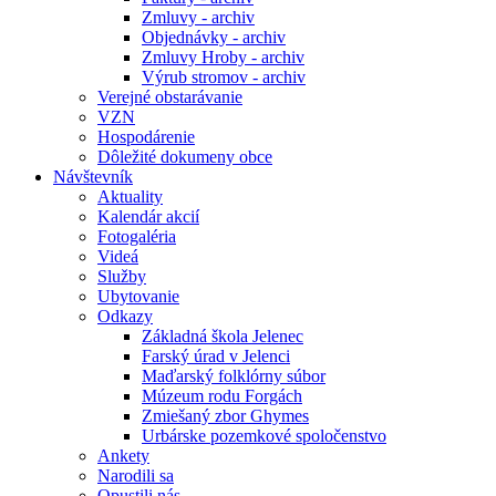
Zmluvy - archiv
Objednávky - archiv
Zmluvy Hroby - archiv
Výrub stromov - archiv
Verejné obstarávanie
VZN
Hospodárenie
Dôležité dokumeny obce
Návštevník
Aktuality
Kalendár akcií
Fotogaléria
Videá
Služby
Ubytovanie
Odkazy
Základná škola Jelenec
Farský úrad v Jelenci
Maďarský folklórny súbor
Múzeum rodu Forgách
Zmiešaný zbor Ghymes
Urbárske pozemkové spoločenstvo
Ankety
Narodili sa
Opustili nás