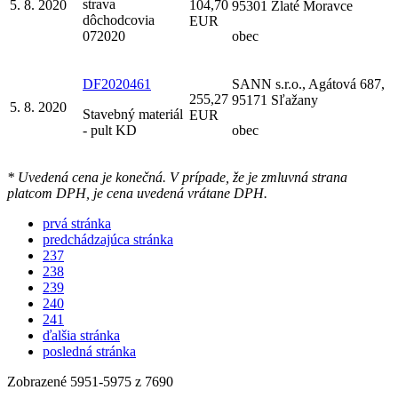
strava
5. 8. 2020
104,70
95301 Zlaté Moravce
dôchodcovia
EUR
072020
obec
DF2020461
SANN s.r.o., Agátová 687,
255,27
95171 Sľažany
5. 8. 2020
Stavebný materiál
EUR
- pult KD
obec
* Uvedená cena je konečná. V prípade, že je zmluvná strana
platcom DPH, je cena uvedená vrátane DPH.
prvá stránka
predchádzajúca stránka
237
238
239
240
241
ďalšia stránka
posledná stránka
Zobrazené
5951
-
5975
z 7690