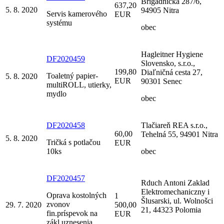
Brigádnická 287/6,
637,20
5. 8. 2020
94905 Nitra
Servis kamerového
EUR
systému
obec
Hagleitner Hygiene
DF2020459
Slovensko, s.r.o.,
199,80
Diaľničná cesta 27,
Toaletný papier-
5. 8. 2020
EUR
90301 Senec
multiROLL, utierky,
mydlo
obec
DF2020458
Tlačiareň REA s.r.o.,
60,00
Tehelná 55, 94901 Nitra
5. 8. 2020
Tričká s potlačou
EUR
10ks
obec
DF2020457
Rduch Antoni Zaklad
Elektromechaniczny i
Oprava kostolných
1
Šlusarski, ul. Wolnošci
zvonov
29. 7. 2020
500,00
21, 44323 Polomia
fin.príspevok na
EUR
zákl.uznesenia