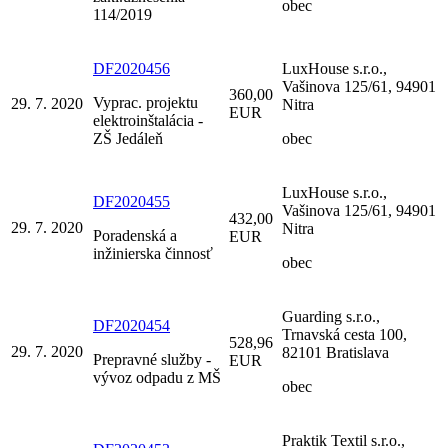
obec
114/2019
DF2020456
LuxHouse s.r.o.,
Vašinova 125/61, 94901
360,00
Vyprac. projektu
29. 7. 2020
Nitra
EUR
elektroinštalácia -
ZŠ Jedáleň
obec
LuxHouse s.r.o.,
DF2020455
Vašinova 125/61, 94901
432,00
29. 7. 2020
Nitra
Poradenská a
EUR
inžinierska činnosť
obec
Guarding s.r.o.,
DF2020454
Trnavská cesta 100,
528,96
29. 7. 2020
82101 Bratislava
Prepravné služby -
EUR
vývoz odpadu z MŠ
obec
Praktik Textil s.r.o.,