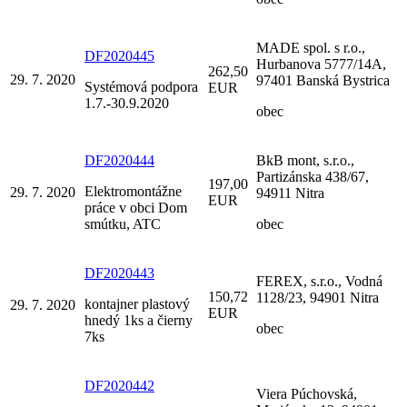
MADE spol. s r.o.,
DF2020445
Hurbanova 5777/14A,
262,50
29. 7. 2020
97401 Banská Bystrica
Systémová podpora
EUR
1.7.-30.9.2020
obec
DF2020444
BkB mont, s.r.o.,
Partizánska 438/67,
197,00
Elektromontážne
29. 7. 2020
94911 Nitra
EUR
práce v obci Dom
smútku, ATC
obec
DF2020443
FEREX, s.r.o., Vodná
150,72
1128/23, 94901 Nitra
kontajner plastový
29. 7. 2020
EUR
hnedý 1ks a čierny
obec
7ks
DF2020442
Viera Púchovská,