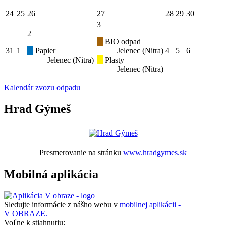
24
25
26
27
28
29
30
3
2
BIO odpad
31
1
Papier
Jelenec (Nitra)
4
5
6
Jelenec (Nitra)
Plasty
Jelenec (Nitra)
Kalendár zvozu odpadu
Hrad Gýmeš
Presmerovanie na stránku
www.hradgymes.sk
Mobilná aplikácia
Sledujte informácie z nášho webu v
mobilnej aplikácii -
V OBRAZE.
Voľne k stiahnutiu: