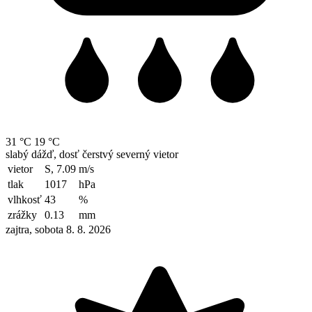
31 °C
19 °C
slabý dážď, dosť čerstvý severný vietor
vietor
S, 7.09
m/s
tlak
1017
hPa
vlhkosť
43
%
zrážky
0.13
mm
zajtra, sobota 8. 8. 2026