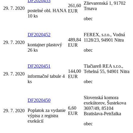
DF2020453
Zlievarenská 1, 91702
261,60
29. 7. 2020
Trnava
postelné obl. HANA
EUR
10 ks
obec
DF2020452
FEREX, s.r.o., Vodná
489,84
1128/23, 94901 Nitra
29. 7. 2020
kontajner plastový
EUR
26 ks
obec
DF2020451
Tlačiareň REA s.r.o.,
144,00
Tehelná 55, 94901 Nitra
29. 7. 2020
informačné tabule 4
EUR
ks
obec
Slovenská komora
DF2020450
exekútorov, Šustekova
6,60
3697/49, 85104
Poplatok za vydanie
29. 7. 2020
EUR
Bratislava-Petržalka
výpisu z registra
exekúcií
obec