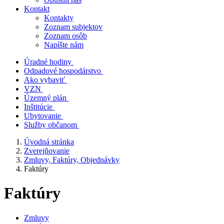
Kontakt
Kontakty
Zoznam subjektov
Zoznam osôb
Napíšte nám
Úradné hodiny
Odpadové hospodárstvo
Ako vybaviť
VZN
Územný plán
Inštitúcie
Ubytovanie
Služby občanom
Úvodná stránka
Zverejňovanie
Zmluvy, Faktúry, Objednávky
Faktúry
Faktúry
Zmluvy