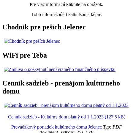
Pre viac informácií kliknite na obrázok.
Több információért kattintson a képre.
Chodník pre peších Jelenec
WiFi pre Teba
Cenník sadzieb - prenájom kultúrneho
domu
Cenník sadzieb - Kultúrny dom platný od 1.1.2023 (127.5 kB)
Prevádzkový poriadok kultúrneho domu Jelenec
Typ: PDF
dokument, Velkosť: 251.1 kB