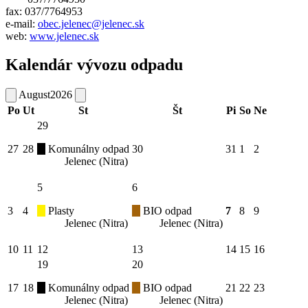
fax: 037/7764953
e-mail:
obec.jelenec@jelenec.sk
web:
www.jelenec.sk
Kalendár vývozu odpadu
August
2026
Po
Ut
St
Št
Pi
So
Ne
29
27
28
Komunálny odpad
30
31
1
2
Jelenec (Nitra)
5
6
3
4
Plasty
BIO odpad
7
8
9
Jelenec (Nitra)
Jelenec (Nitra)
10
11
12
13
14
15
16
19
20
17
18
Komunálny odpad
BIO odpad
21
22
23
Jelenec (Nitra)
Jelenec (Nitra)