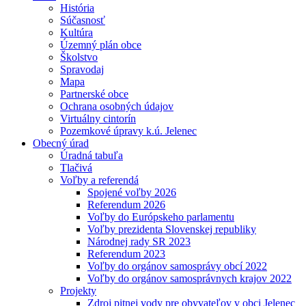
História
Súčasnosť
Kultúra
Územný plán obce
Školstvo
Spravodaj
Mapa
Partnerské obce
Ochrana osobných údajov
Virtuálny cintorín
Pozemkové úpravy k.ú. Jelenec
Obecný úrad
Úradná tabuľa
Tlačivá
Voľby a referendá
Spojené voľby 2026
Referendum 2026
Voľby do Európskeho parlamentu
Voľby prezidenta Slovenskej republiky
Národnej rady SR 2023
Referendum 2023
Voľby do orgánov samosprávy obcí 2022
Voľby do orgánov samosprávnych krajov 2022
Projekty
Zdroj pitnej vody pre obyvateľov v obci Jelenec