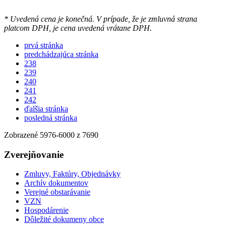
* Uvedená cena je konečná. V prípade, že je zmluvná strana
platcom DPH, je cena uvedená vrátane DPH.
prvá stránka
predchádzajúca stránka
238
239
240
241
242
ďalšia stránka
posledná stránka
Zobrazené
5976
-
6000
z 7690
Zverejňovanie
Zmluvy, Faktúry, Objednávky
Archív dokumentov
Verejné obstarávanie
VZN
Hospodárenie
Dôležité dokumeny obce