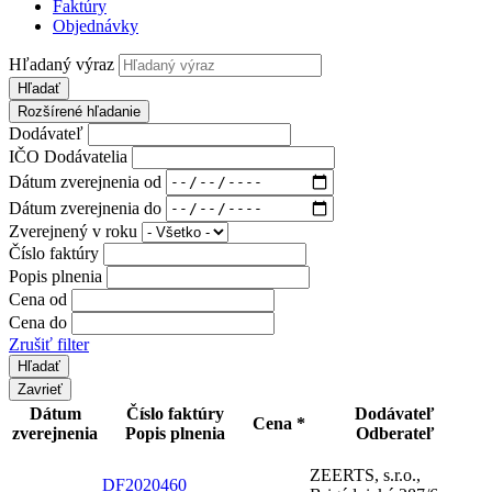
Faktúry
Objednávky
Hľadaný výraz
Hľadať
Rozšírené hľadanie
Dodávateľ
IČO Dodávatelia
Dátum zverejnenia od
Dátum zverejnenia do
Zverejnený v roku
Číslo faktúry
Popis plnenia
Cena od
Cena do
Zrušiť filter
Zavrieť
Dátum
Číslo faktúry
Dodávateľ
Cena *
zverejnenia
Popis plnenia
Odberateľ
ZEERTS, s.r.o.,
DF2020460