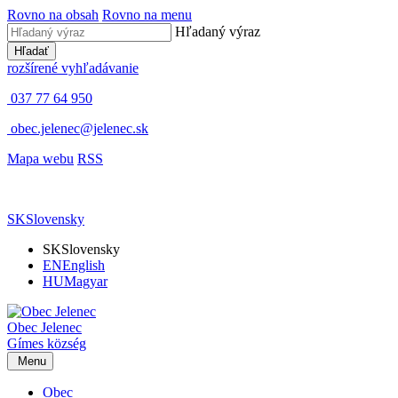
Rovno na obsah
Rovno na menu
Hľadaný výraz
Hľadať
rozšírené vyhľadávanie
037 77 64 950
obec.jelenec@jelenec.sk
Mapa webu
RSS
SK
Slovensky
SK
Slovensky
EN
English
HU
Magyar
Obec
Jelenec
Gímes
község
Menu
Obec