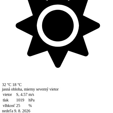
32 °C
18 °C
jasná obloha, mierny severný vietor
vietor
S, 4.57
m/s
tlak
1019
hPa
vlhkosť
25
%
nedeľa 9. 8. 2026