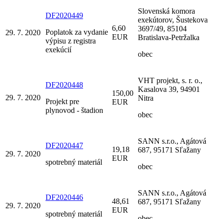
Slovenská komora
DF2020449
exekútorov, Šustekova
6,60
3697/49, 85104
Poplatok za vydanie
29. 7. 2020
EUR
Bratislava-Petržalka
výpisu z registra
exekúcií
obec
VHT projekt, s. r. o.,
DF2020448
Kasalova 39, 94901
150,00
29. 7. 2020
Nitra
Projekt pre
EUR
plynovod - štadion
obec
SANN s.r.o., Agátová
DF2020447
19,18
687, 95171 Sľažany
29. 7. 2020
EUR
spotrebný materiál
obec
SANN s.r.o., Agátová
DF2020446
48,61
687, 95171 Sľažany
29. 7. 2020
EUR
spotrebný materiál
obec