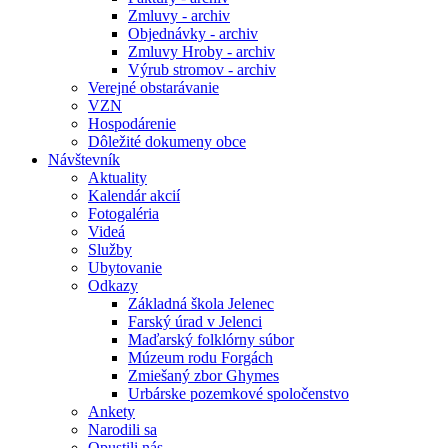
Zmluvy - archiv
Objednávky - archiv
Zmluvy Hroby - archiv
Výrub stromov - archiv
Verejné obstarávanie
VZN
Hospodárenie
Dôležité dokumeny obce
Návštevník
Aktuality
Kalendár akcií
Fotogaléria
Videá
Služby
Ubytovanie
Odkazy
Základná škola Jelenec
Farský úrad v Jelenci
Maďarský folklórny súbor
Múzeum rodu Forgách
Zmiešaný zbor Ghymes
Urbárske pozemkové spoločenstvo
Ankety
Narodili sa
Opustili nás