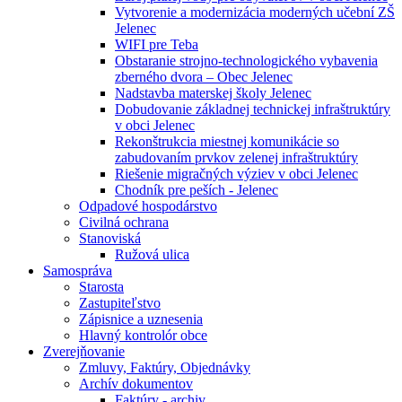
Vytvorenie a modernizácia moderných učební ZŠ
Jelenec
WIFI pre Teba
Obstaranie strojno-technologického vybavenia
zberného dvora – Obec Jelenec
Nadstavba materskej školy Jelenec
Dobudovanie základnej technickej infraštruktúry
v obci Jelenec
Rekonštrukcia miestnej komunikácie so
zabudovaním prvkov zelenej infraštruktúry
Riešenie migračných výziev v obci Jelenec
Chodník pre peších - Jelenec
Odpadové hospodárstvo
Civilná ochrana
Stanoviská
Ružová ulica
Samospráva
Starosta
Zastupiteľstvo
Zápisnice a uznesenia
Hlavný kontrolór obce
Zverejňovanie
Zmluvy, Faktúry, Objednávky
Archív dokumentov
Faktúry - archiv