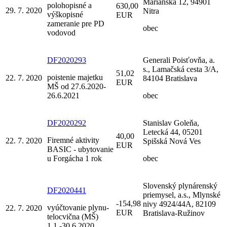
Mariánska 12, 94901
polohopisné a
630,00
29. 7. 2020
Nitra
výškopisné
EUR
zameranie pre PD
obec
vodovod
DF2020293
Generali Poisťovňa, a.
s., Lamačská cesta 3/A,
51,02
poistenie majetku
22. 7. 2020
84104 Bratislava
EUR
MŠ od 27.6.2020-
26.6.2021
obec
DF2020292
Stanislav Goleňa,
Letecká 44, 05201
40,00
Firemné aktivity
22. 7. 2020
Spišská Nová Ves
EUR
BASIC - ubytovanie
u Forgácha 1 rok
obec
Slovenský plynárenský
DF2020441
priemysel, a.s., Mlynské
-154,98
nivy 4924/44A, 82109
vyúčtovanie plynu-
22. 7. 2020
EUR
Bratislava-Ružinov
telocvična (MŠ)
1.1.-30.6.2020