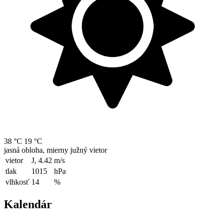
38 °C
19 °C
jasná obloha, mierny južný vietor
vietor
J, 4.42
m/s
tlak
1015
hPa
vlhkosť
14
%
Kalendár