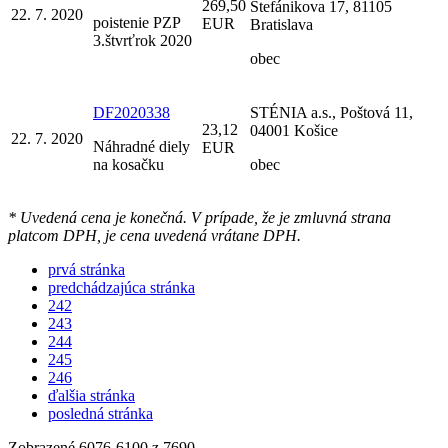
269,50
Štefánikova 17, 81105
22. 7. 2020
poistenie PZP
EUR
Bratislava
3.štvrťrok 2020
obec
DF2020338
STÉNIA a.s., Poštová 11,
23,12
04001 Košice
22. 7. 2020
Náhradné diely
EUR
na kosačku
obec
* Uvedená cena je konečná. V prípade, že je zmluvná strana
platcom DPH, je cena uvedená vrátane DPH.
prvá stránka
predchádzajúca stránka
242
243
244
245
246
ďalšia stránka
posledná stránka
Zobrazené
6076
-
6100
z 7690