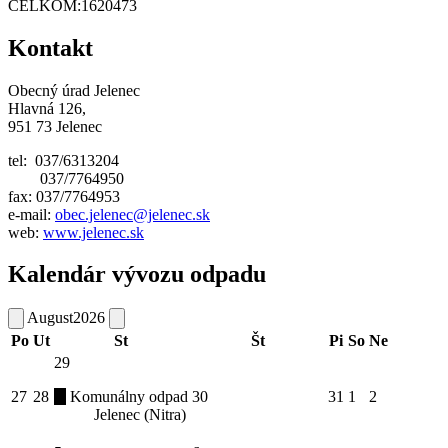
CELKOM:
1620473
Kontakt
Obecný úrad Jelenec
Hlavná 126,
951 73 Jelenec
tel: 037/6313204
037/7764950
fax: 037/7764953
e-mail:
obec.jelenec@jelenec.sk
web:
www.jelenec.sk
Kalendár vývozu odpadu
August
2026
Po
Ut
St
Št
Pi
So
Ne
29
27
28
Komunálny odpad
30
31
1
2
Jelenec (Nitra)