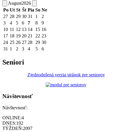
August
2026
Po
Ut
St
Št
Pia
So
Ne
27
28
29
30
31
1
2
3
4
5
6
7
8
9
10
11
12
13
14
15
16
17
18
19
20
21
22
23
24
25
26
27
28
29
30
31
1
2
3
4
5
6
Seniori
Zjednodušená verzia stránok pre seniorov
Návštevnosť
Návštevnosť:
ONLINE:
4
DNES:
192
TÝŽDEŇ:
2097