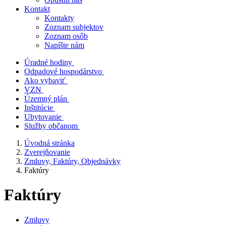
Kontakt
Kontakty
Zoznam subjektov
Zoznam osôb
Napíšte nám
Úradné hodiny
Odpadové hospodárstvo
Ako vybaviť
VZN
Územný plán
Inštitúcie
Ubytovanie
Služby občanom
Úvodná stránka
Zverejňovanie
Zmluvy, Faktúry, Objednávky
Faktúry
Faktúry
Zmluvy