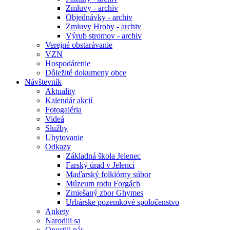
Zmluvy - archiv
Objednávky - archiv
Zmluvy Hroby - archiv
Výrub stromov - archiv
Verejné obstarávanie
VZN
Hospodárenie
Dôležité dokumeny obce
Návštevník
Aktuality
Kalendár akcií
Fotogaléria
Videá
Služby
Ubytovanie
Odkazy
Základná škola Jelenec
Farský úrad v Jelenci
Maďarský folklórny súbor
Múzeum rodu Forgách
Zmiešaný zbor Ghymes
Urbárske pozemkové spoločenstvo
Ankety
Narodili sa
Opustili nás