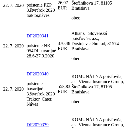
26,07
Štefánikova 17, 81105
poistenie PZP
22. 7. 2020
EUR
Bratislava
3.štvrťrok 2020
traktor,náves
obec
Allianz - Slovenská
DF2020341
poisťovňa, a.s.,
370,48
Dostojevského rad, 81574
poistenie NR
22. 7. 2020
EUR
Bratislava
954DI havarijné
28.6-27.9.2020
obec
DF2020340
KOMUNÁLNA poisťovňa,
a.s. Vienna Insurance Group,
poistenie
558,83
Štefánikova 17, 81105
havarijné
22. 7. 2020
EUR
Bratislava
3.štvrťrok 2020
Traktor, Cater,
obec
Náves
KOMUNÁLNA poisťovňa,
DF2020339
a.s. Vienna Insurance Group,