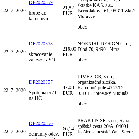
DF2020359
skratke KAS, a.s.,
21,82
22. 7. 2020
Bernolákova 61, 95311 Zlaté
hrubé dr.
EUR
Moravce
kamenivo
obec
DF2020358
NOEXIST DESIGN s.r.o.,
216,00
Dlhá 70, 94901 Nitra
22. 7. 2020
skracovanie
EUR
závesov - SOI
obec
LIMEX ČR, s.r.o.,
DF2020357
organizačná zložka,
47,08
Kamenné pole 4557/12,
22. 7. 2020
Spotr.materiál
EUR
03101 Liptovský Mikuláš
na HČ
obec
PRAKTIS SK s.r.o., Stará
DF2020356
spišská cesta 20/A, 04001
66,14
22. 7. 2020
Košice - mestská časť Sever
ochranný odev,
EUR