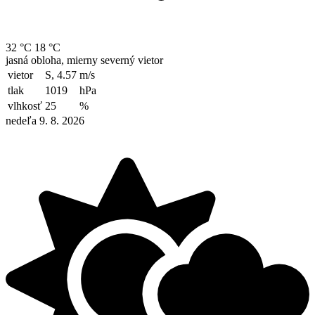
32 °C
18 °C
jasná obloha, mierny severný vietor
vietor
S, 4.57
m/s
tlak
1019
hPa
vlhkosť
25
%
nedeľa 9. 8. 2026