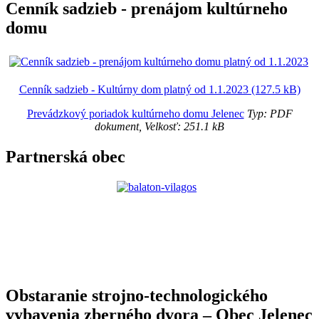
Cenník sadzieb - prenájom kultúrneho
domu
Cenník sadzieb - Kultúrny dom platný od 1.1.2023 (127.5 kB)
Prevádzkový poriadok kultúrneho domu Jelenec
Typ: PDF
dokument, Velkosť: 251.1 kB
Partnerská obec
Obstaranie strojno-technologického
vybavenia zberného dvora – Obec Jelenec