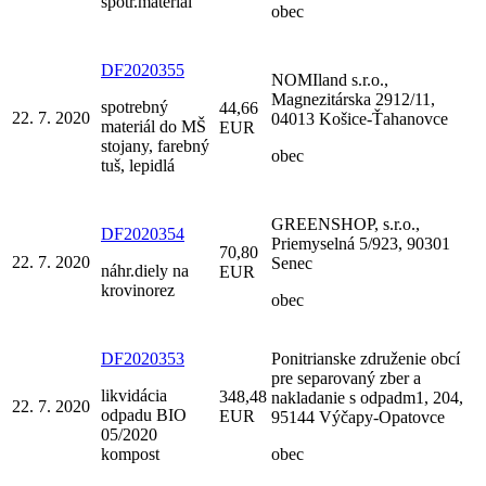
spotr.materiál
obec
DF2020355
NOMIland s.r.o.,
Magnezitárska 2912/11,
spotrebný
44,66
22. 7. 2020
04013 Košice-Ťahanovce
materiál do MŠ
EUR
stojany, farebný
obec
tuš, lepidlá
GREENSHOP, s.r.o.,
DF2020354
Priemyselná 5/923, 90301
70,80
22. 7. 2020
Senec
náhr.diely na
EUR
krovinorez
obec
DF2020353
Ponitrianske združenie obcí
pre separovaný zber a
likvidácia
348,48
nakladanie s odpadm1, 204,
22. 7. 2020
odpadu BIO
EUR
95144 Výčapy-Opatovce
05/2020
kompost
obec