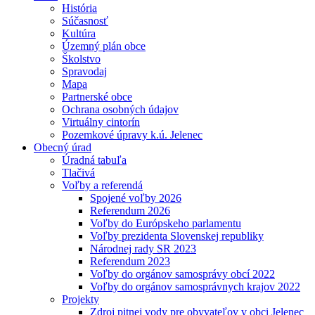
História
Súčasnosť
Kultúra
Územný plán obce
Školstvo
Spravodaj
Mapa
Partnerské obce
Ochrana osobných údajov
Virtuálny cintorín
Pozemkové úpravy k.ú. Jelenec
Obecný úrad
Úradná tabuľa
Tlačivá
Voľby a referendá
Spojené voľby 2026
Referendum 2026
Voľby do Európskeho parlamentu
Voľby prezidenta Slovenskej republiky
Národnej rady SR 2023
Referendum 2023
Voľby do orgánov samosprávy obcí 2022
Voľby do orgánov samosprávnych krajov 2022
Projekty
Zdroj pitnej vody pre obyvateľov v obci Jelenec