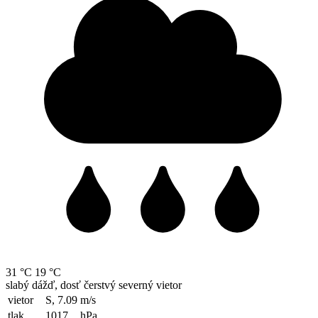
31 °C
19 °C
slabý dážď, dosť čerstvý severný vietor
vietor
S, 7.09
m/s
tlak
1017
hPa