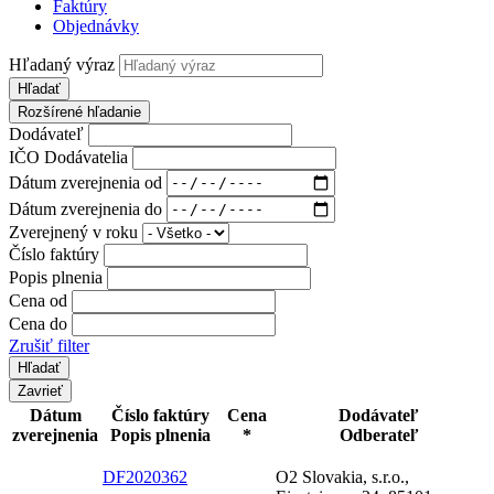
Faktúry
Objednávky
Hľadaný výraz
Hľadať
Rozšírené hľadanie
Dodávateľ
IČO Dodávatelia
Dátum zverejnenia od
Dátum zverejnenia do
Zverejnený v roku
Číslo faktúry
Popis plnenia
Cena od
Cena do
Zrušiť filter
Zavrieť
Dátum
Číslo faktúry
Cena
Dodávateľ
zverejnenia
Popis plnenia
*
Odberateľ
DF2020362
O2 Slovakia, s.r.o.,