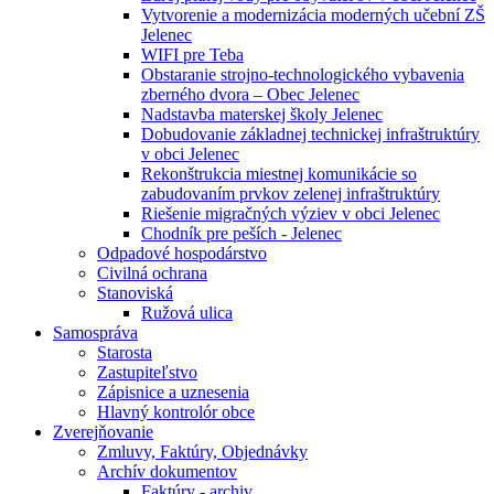
Vytvorenie a modernizácia moderných učební ZŠ
Jelenec
WIFI pre Teba
Obstaranie strojno-technologického vybavenia
zberného dvora – Obec Jelenec
Nadstavba materskej školy Jelenec
Dobudovanie základnej technickej infraštruktúry
v obci Jelenec
Rekonštrukcia miestnej komunikácie so
zabudovaním prvkov zelenej infraštruktúry
Riešenie migračných výziev v obci Jelenec
Chodník pre peších - Jelenec
Odpadové hospodárstvo
Civilná ochrana
Stanoviská
Ružová ulica
Samospráva
Starosta
Zastupiteľstvo
Zápisnice a uznesenia
Hlavný kontrolór obce
Zverejňovanie
Zmluvy, Faktúry, Objednávky
Archív dokumentov
Faktúry - archiv