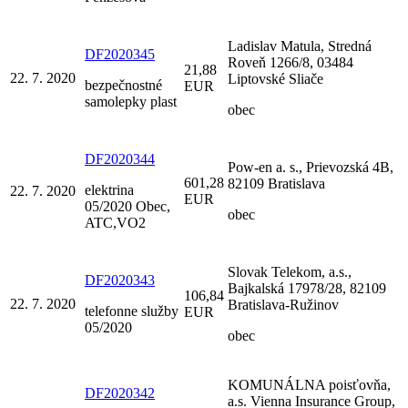
Ladislav Matula, Stredná
DF2020345
Roveň 1266/8, 03484
21,88
22. 7. 2020
Liptovské Sliače
bezpečnostné
EUR
samolepky plast
obec
DF2020344
Pow-en a. s., Prievozská 4B,
601,28
82109 Bratislava
elektrina
22. 7. 2020
EUR
05/2020 Obec,
obec
ATC,VO2
Slovak Telekom, a.s.,
DF2020343
Bajkalská 17978/28, 82109
106,84
22. 7. 2020
Bratislava-Ružinov
telefonne služby
EUR
05/2020
obec
KOMUNÁLNA poisťovňa,
DF2020342
a.s. Vienna Insurance Group,