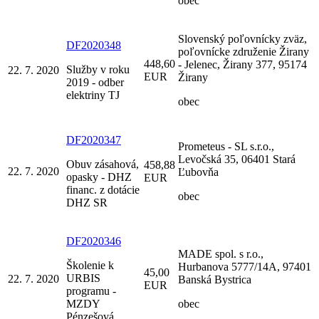
obec
Slovenský poľovnícky zväz,
DF2020348
poľovnícke združenie Žirany
448,60
- Jelenec, Žirany 377, 95174
Služby v roku
22. 7. 2020
EUR
Žirany
2019 - odber
elektriny TJ
obec
DF2020347
Prometeus - SL s.r.o.,
Levočská 35, 06401 Stará
Obuv zásahová,
458,88
22. 7. 2020
Ľubovňa
opasky - DHZ
EUR
financ. z dotácie
obec
DHZ SR
DF2020346
MADE spol. s r.o.,
Školenie k
Hurbanova 5777/14A, 97401
45,00
URBIS
22. 7. 2020
Banská Bystrica
EUR
programu -
MZDY
obec
Pénzešová