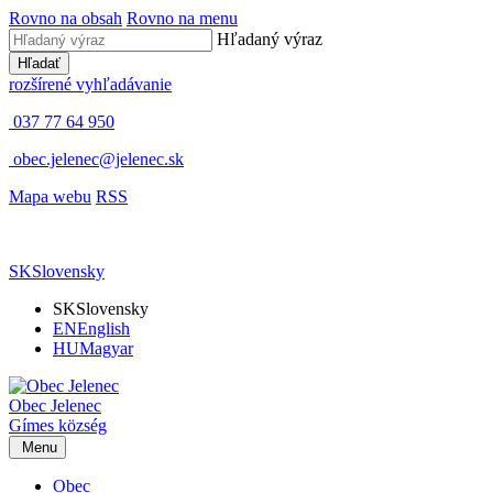
Rovno na obsah
Rovno na menu
Hľadaný výraz
Hľadať
rozšírené vyhľadávanie
037 77 64 950
obec.jelenec@jelenec.sk
Mapa webu
RSS
SK
Slovensky
SK
Slovensky
EN
English
HU
Magyar
Obec
Jelenec
Gímes
község
Menu
Obec