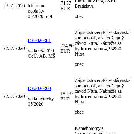
Einsteinova 24, 85101
74,57
telefonne
22. 7. 2020
Bratislava
EUR
poplatky
05/2020 SOI
obec
Západoslovenská vodárenská
spoločnosť, a.s., odštepný
DF2020361
závod Nitra, Nábrežie za
274,80
22. 7. 2020
hydrocentrálou 4, 94960
voda 05/2020
EUR
Nitra
OcÚ, AB, MŠ
obec
Západoslovenská vodárenská
spoločnosť, a.s., odštepný
DF2020360
závod Nitra, Nábrežie za
185,37
22. 7. 2020
hydrocentrálou 4, 94960
voda bytovky
EUR
Nitra
05/2020
obec
Kameňolomy a
štrkopieskovne, a.s., v