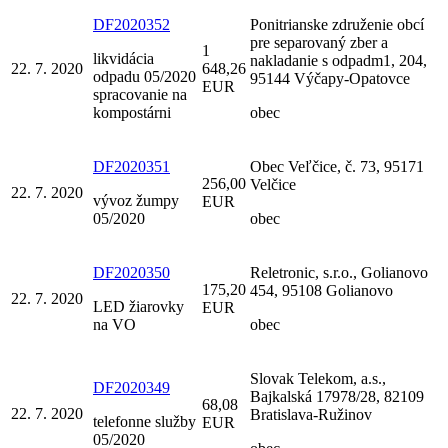
DF2020352
Ponitrianske združenie obcí
pre separovaný zber a
1
likvidácia
nakladanie s odpadm1, 204,
22. 7. 2020
648,26
odpadu 05/2020
95144 Výčapy-Opatovce
EUR
spracovanie na
kompostárni
obec
DF2020351
Obec Veľčice, č. 73, 95171
256,00
Velčice
22. 7. 2020
vývoz žumpy
EUR
05/2020
obec
DF2020350
Reletronic, s.r.o., Golianovo
175,20
454, 95108 Golianovo
22. 7. 2020
LED žiarovky
EUR
na VO
obec
Slovak Telekom, a.s.,
DF2020349
Bajkalská 17978/28, 82109
68,08
22. 7. 2020
Bratislava-Ružinov
telefonne služby
EUR
05/2020