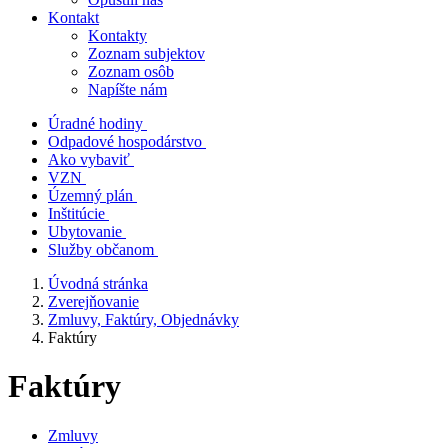
Kontakt
Kontakty
Zoznam subjektov
Zoznam osôb
Napíšte nám
Úradné hodiny
Odpadové hospodárstvo
Ako vybaviť
VZN
Územný plán
Inštitúcie
Ubytovanie
Služby občanom
Úvodná stránka
Zverejňovanie
Zmluvy, Faktúry, Objednávky
Faktúry
Faktúry
Zmluvy