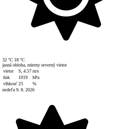
32 °C
18 °C
jasná obloha, mierny severný vietor
vietor
S, 4.57
m/s
tlak
1019
hPa
vlhkosť
25
%
nedeľa 9. 8. 2026