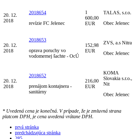
1
2018654
TALAS, s.r.o.
20. 12.
600,00
2018
revízie FC Jelenec
Obec Jelenec
EUR
2018653
ZVS, a.s Nitra
20. 12.
152,98
oprava poruchy vo
2018
EUR
Obec Jelenec
vodomernej šachte - OcÚ
KOMA
2018652
Slovakia s.r.o.,
20. 12.
216,00
Nit
prenájom kontajnera -
2018
EUR
sanitárny
Obec Jelenec
* Uvedená cena je konečná. V prípade, že je zmluvná strana
platcom DPH, je cena uvedená vrátane DPH.
prvá stránka
predchádzajúca stránka
285