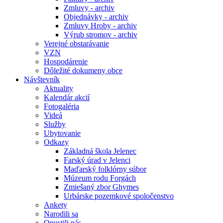
Zmluvy - archiv
Objednávky - archiv
Zmluvy Hroby - archiv
Výrub stromov - archiv
Verejné obstarávanie
VZN
Hospodárenie
Dôležité dokumeny obce
Návštevník
Aktuality
Kalendár akcií
Fotogaléria
Videá
Služby
Ubytovanie
Odkazy
Základná škola Jelenec
Farský úrad v Jelenci
Maďarský folklórny súbor
Múzeum rodu Forgách
Zmiešaný zbor Ghymes
Urbárske pozemkové spoločenstvo
Ankety
Narodili sa
Opustili nás