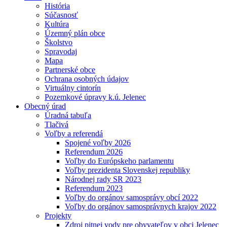
História
Súčasnosť
Kultúra
Územný plán obce
Školstvo
Spravodaj
Mapa
Partnerské obce
Ochrana osobných údajov
Virtuálny cintorín
Pozemkové úpravy k.ú. Jelenec
Obecný úrad
Úradná tabuľa
Tlačivá
Voľby a referendá
Spojené voľby 2026
Referendum 2026
Voľby do Európskeho parlamentu
Voľby prezidenta Slovenskej republiky
Národnej rady SR 2023
Referendum 2023
Voľby do orgánov samosprávy obcí 2022
Voľby do orgánov samosprávnych krajov 2022
Projekty
Zdroj pitnej vody pre obyvateľov v obci Jelenec