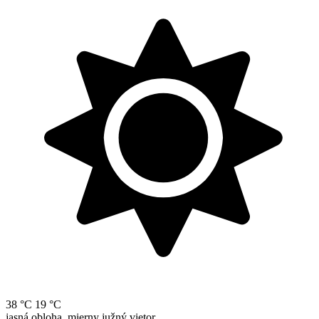
38 °C
19 °C
jasná obloha, mierny južný vietor