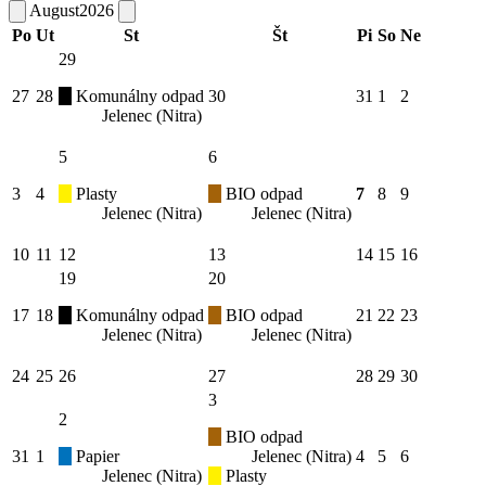
August
2026
Po
Ut
St
Št
Pi
So
Ne
29
27
28
Komunálny odpad
30
31
1
2
Jelenec (Nitra)
5
6
3
4
Plasty
BIO odpad
7
8
9
Jelenec (Nitra)
Jelenec (Nitra)
10
11
12
13
14
15
16
19
20
17
18
Komunálny odpad
BIO odpad
21
22
23
Jelenec (Nitra)
Jelenec (Nitra)
24
25
26
27
28
29
30
3
2
BIO odpad
31
1
Papier
Jelenec (Nitra)
4
5
6
Jelenec (Nitra)
Plasty