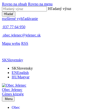
Rovno na obsah
Rovno na menu
Hľadaný výraz
Hľadať
rozšírené vyhľadávanie
037 77 64 950
obec.jelenec@jelenec.sk
Mapa webu
RSS
SK
Slovensky
SK
Slovensky
EN
English
HU
Magyar
Obec
Jelenec
Gímes
község
Menu
Obec