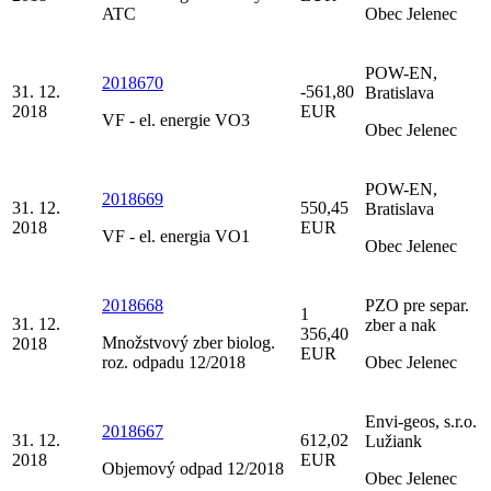
ATC
Obec Jelenec
POW-EN,
2018670
31. 12.
-561,80
Bratislava
2018
EUR
VF - el. energie VO3
Obec Jelenec
POW-EN,
2018669
31. 12.
550,45
Bratislava
2018
EUR
VF - el. energia VO1
Obec Jelenec
2018668
PZO pre separ.
1
31. 12.
zber a nak
356,40
Množstvový zber biolog.
2018
EUR
roz. odpadu 12/2018
Obec Jelenec
Envi-geos, s.r.o.
2018667
31. 12.
612,02
Lužiank
2018
EUR
Objemový odpad 12/2018
Obec Jelenec