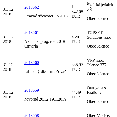
Školská jedáleň
1
2018662
31. 12.
ZŠ
342,08
2018
Stravné dôchodci 12/2018
EUR
Obec Jelenec
2018661
TOPSET
31. 12.
4,20
Solutions, s.r.o.
Aktualiz. prog. rok 2018-
2018
EUR
Cintorín
Obec Jelenec
VPP, s.r.o.
2018660
31. 12.
385,97
Jelenec 377
2018
EUR
náhradný diel - mulčovač
Obec Jelenec
Orange, a.s.
2018659
31. 12.
44,49
Bratislava
2018
EUR
hovorné 20.12-19.1.2019
Obec Jelenec
2018658
Obec Velcice,