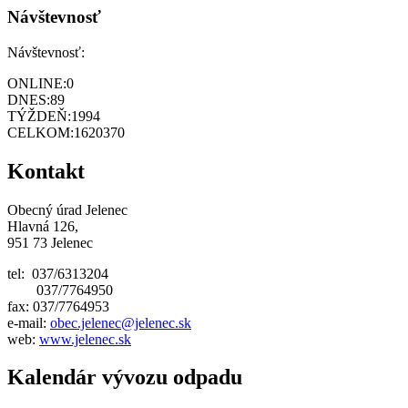
Návštevnosť
Návštevnosť:
ONLINE:
0
DNES:
89
TÝŽDEŇ:
1994
CELKOM:
1620370
Kontakt
Obecný úrad Jelenec
Hlavná 126,
951 73 Jelenec
tel: 037/6313204
037/7764950
fax: 037/7764953
e-mail:
obec.jelenec@jelenec.sk
web:
www.jelenec.sk
Kalendár vývozu odpadu