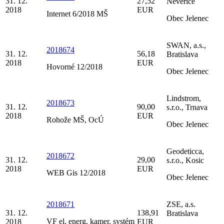
31. 12.
27,52
Neverice
2018
EUR
Internet 6/2018 MŠ
Obec Jelenec
SWAN, a.s.,
2018674
31. 12.
56,18
Bratislava
2018
EUR
Hovorné 12/2018
Obec Jelenec
Lindstrom,
2018673
31. 12.
90,00
s.r.o., Trnava
2018
EUR
Rohože MŠ, OcÚ
Obec Jelenec
Geodeticca,
2018672
31. 12.
29,00
s.r.o., Kosic
2018
EUR
WEB Gis 12/2018
Obec Jelenec
2018671
ZSE, a.s.
31. 12.
138,91
Bratislava
VF el. energ. kamer. systém
2018
EUR