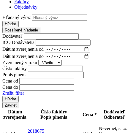
Faktúry
Objednávky
Hľadaný výraz
Hľadať
Rozšírené hľadanie
Dodávateľ
IČO Dodávatelia
Dátum zverejnenia od
Dátum zverejnenia do
Zverejnený v roku
Číslo faktúry
Popis plnenia
Cena od
Cena do
Zrušiť filter
Zavrieť
Dátum
Číslo faktúry
Dodávateľ
Cena *
zverejnenia
Popis plnenia
Odberateľ
Nevernet, s.r.o.
2018675