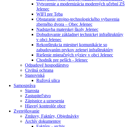
Vytvorenie a modernizácia moderných učební ZŠ
Jelenec
WIFI pre Teba
Obstaranie strojno-technologického vybavenia
zberného dvora – Obec Jelenec
Nadstavba materskej školy Jelenec
Dobudovanie základnej technickej infraštruktúry
v obci Jelenec
Rekonštrukcia miestnej komunikácie so
zabudovaním prvkov zelenej infraštruktúry
Riešenie migračných výziev v obci Jelenec
Chodník pre peších - Jelenec
Odpadové hospodárstvo
Civilná ochrana
Stanoviská
Ružová ulica
Samospráva
Starosta
Zastupiteľstvo
Zápisnice a uznesenia
Hlavný kontrolór obce
Zverejňovanie
Zmluvy, Faktúry, Objednávky
Archív dokumentov
Faktúry - archiv