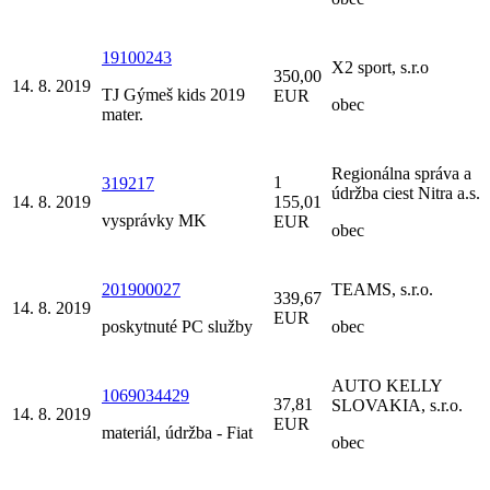
19100243
X2 sport, s.r.o
350,00
14. 8. 2019
TJ Gýmeš kids 2019
EUR
obec
mater.
Regionálna správa a
1
319217
údržba ciest Nitra a.s.
14. 8. 2019
155,01
vysprávky MK
EUR
obec
201900027
TEAMS, s.r.o.
339,67
14. 8. 2019
EUR
poskytnuté PC služby
obec
AUTO KELLY
1069034429
37,81
SLOVAKIA, s.r.o.
14. 8. 2019
EUR
materiál, údržba - Fiat
obec