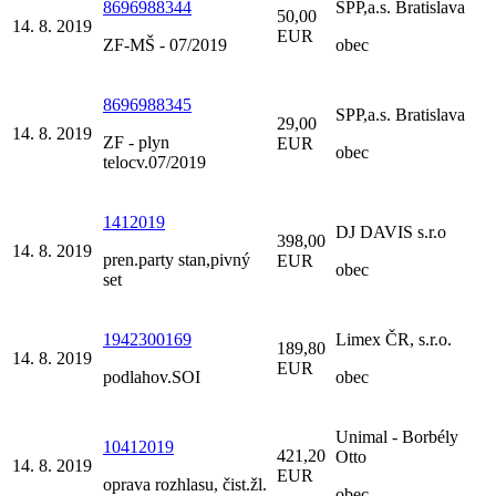
8696988344
SPP,a.s. Bratislava
50,00
14. 8. 2019
EUR
ZF-MŠ - 07/2019
obec
8696988345
SPP,a.s. Bratislava
29,00
14. 8. 2019
ZF - plyn
EUR
obec
telocv.07/2019
1412019
DJ DAVIS s.r.o
398,00
14. 8. 2019
pren.party stan,pivný
EUR
obec
set
1942300169
Limex ČR, s.r.o.
189,80
14. 8. 2019
EUR
podlahov.SOI
obec
Unimal - Borbély
10412019
421,20
Otto
14. 8. 2019
EUR
oprava rozhlasu, čist.žl.
obec