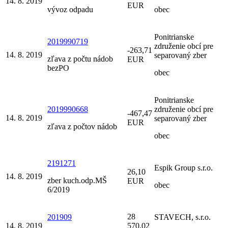
14. 8. 2019
EUR
vývoz odpadu
obec
Ponitrianske
2019990719
združenie obcí pre
-263,71
14. 8. 2019
separovaný zber
zľava z počtu nádob
EUR
bezPO
obec
Ponitrianske
2019990668
združenie obcí pre
-467,47
14. 8. 2019
separovaný zber
EUR
zľava z počtov nádob
obec
2191271
Espik Group s.r.o.
26,10
14. 8. 2019
zber kuch.odp.MŠ
EUR
obec
6/2019
28
201909
STAVECH, s.r.o.
14. 8. 2019
570,02