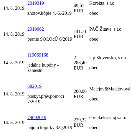
2019319
Korekta, s.r.o
49,67
14. 8. 2019
EUR
zhotov.kópie 4.-6./2019
obec
2019062
PAČ Žitava, s.r.o.
141,71
14. 8. 2019
EUR
pranie SOI,OcÚ 6/2019
obec
119069168
2
Up Slovensko, s.r.o.
14. 8. 2019
288,40
jedálne kupóny -
obec
EUR
zamestn.
682019
Matejov&Matejovová
200,00
14. 8. 2019
poskyt.práv.pomoci
EUR
obec
7/2019
79692019
Grenkeleasing s.r.o.
229,32
14. 8. 2019
EUR
nájom kopírky 3.Q2019
obec