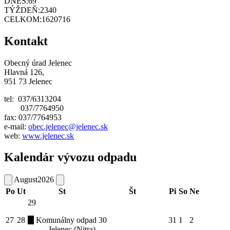
DNES:
69
TÝŽDEŇ:
2340
CELKOM:
1620716
Kontakt
Obecný úrad Jelenec
Hlavná 126,
951 73 Jelenec
tel: 037/6313204
037/7764950
fax: 037/7764953
e-mail:
obec.jelenec@jelenec.sk
web:
www.jelenec.sk
Kalendár vývozu odpadu
August
2026
Po
Ut
St
Št
Pi
So
Ne
29
27
28
Komunálny odpad
30
31
1
2
Jelenec (Nitra)