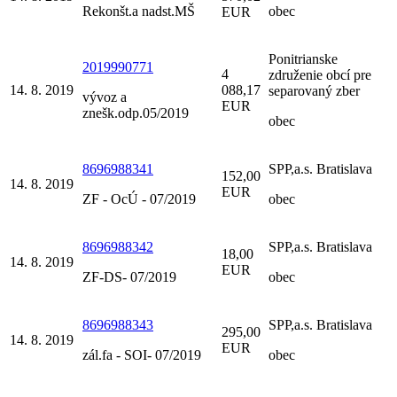
Rekonšt.a nadst.MŠ
obec
EUR
Ponitrianske
2019990771
4
združenie obcí pre
14. 8. 2019
088,17
separovaný zber
vývoz a
EUR
znešk.odp.05/2019
obec
8696988341
SPP,a.s. Bratislava
152,00
14. 8. 2019
EUR
ZF - OcÚ - 07/2019
obec
8696988342
SPP,a.s. Bratislava
18,00
14. 8. 2019
EUR
ZF-DS- 07/2019
obec
8696988343
SPP,a.s. Bratislava
295,00
14. 8. 2019
EUR
zál.fa - SOI- 07/2019
obec