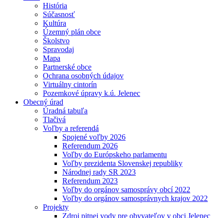
História
Súčasnosť
Kultúra
Územný plán obce
Školstvo
Spravodaj
Mapa
Partnerské obce
Ochrana osobných údajov
Virtuálny cintorín
Pozemkové úpravy k.ú. Jelenec
Obecný úrad
Úradná tabuľa
Tlačivá
Voľby a referendá
Spojené voľby 2026
Referendum 2026
Voľby do Európskeho parlamentu
Voľby prezidenta Slovenskej republiky
Národnej rady SR 2023
Referendum 2023
Voľby do orgánov samosprávy obcí 2022
Voľby do orgánov samosprávnych krajov 2022
Projekty
Zdroj pitnej vody pre obyvateľov v obci Jelenec