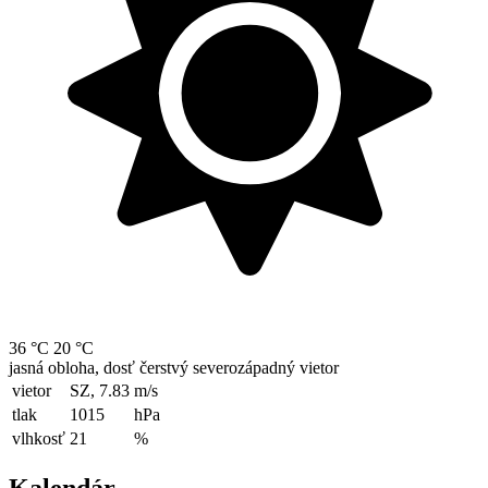
36 °C
20 °C
jasná obloha, dosť čerstvý severozápadný vietor
vietor
SZ, 7.83
m/s
tlak
1015
hPa
vlhkosť
21
%
Kalendár