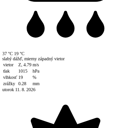
37 °C
19 °C
slabý dážď, mierny západný vietor
vietor
Z, 4.79
m/s
tlak
1015
hPa
vlhkosť
19
%
zrážky
0.28
mm
utorok 11. 8. 2026