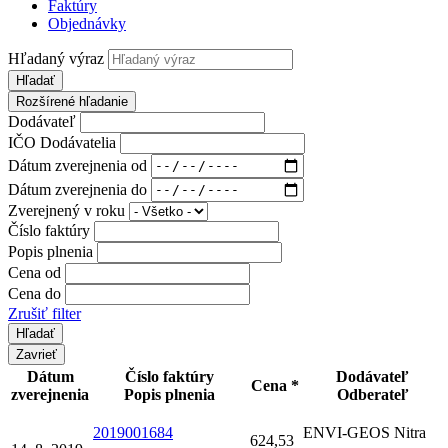
Faktúry
Objednávky
Hľadaný výraz
Hľadať
Rozšírené hľadanie
Dodávateľ
IČO Dodávatelia
Dátum zverejnenia od
Dátum zverejnenia do
Zverejnený v roku
Číslo faktúry
Popis plnenia
Cena od
Cena do
Zrušiť filter
Zavrieť
Dátum
Číslo faktúry
Dodávateľ
Cena *
zverejnenia
Popis plnenia
Odberateľ
2019001684
ENVI-GEOS Nitra
624,53