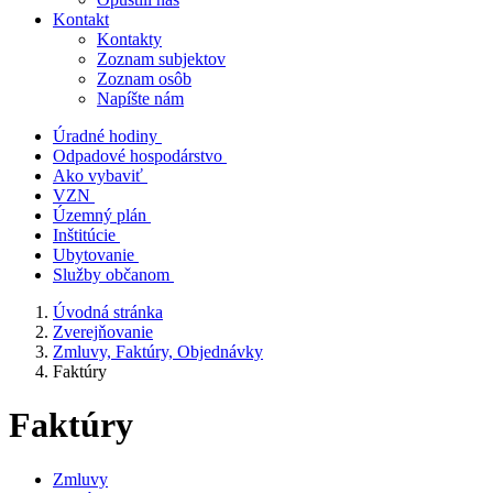
Kontakt
Kontakty
Zoznam subjektov
Zoznam osôb
Napíšte nám
Úradné hodiny
Odpadové hospodárstvo
Ako vybaviť
VZN
Územný plán
Inštitúcie
Ubytovanie
Služby občanom
Úvodná stránka
Zverejňovanie
Zmluvy, Faktúry, Objednávky
Faktúry
Faktúry
Zmluvy