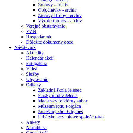
Zmluvy - archiv
Objednávky - archiv
Zmluvy Hroby - archiv
Výrub stromov - archiv
Verejné obstarávanie
VZN
Hospodárenie
Dôležité dokumeny obce
Návštevník
Aktuality
Kalendár akcií
Fotogaléria
Videá
Služby
Ubytovanie
Odkazy
Základná škola Jelenec
Farský úrad v Jelenci
Maďarský folklórny súbor
Múzeum rodu Forgách
Zmiešaný zbor Ghymes
Urbárske pozemkové spoločenstvo
Ankety
Narodili sa
Opustili nás