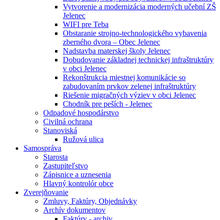
Vytvorenie a modernizácia moderných učební ZŠ
Jelenec
WIFI pre Teba
Obstaranie strojno-technologického vybavenia
zberného dvora – Obec Jelenec
Nadstavba materskej školy Jelenec
Dobudovanie základnej technickej infraštruktúry
v obci Jelenec
Rekonštrukcia miestnej komunikácie so
zabudovaním prvkov zelenej infraštruktúry
Riešenie migračných výziev v obci Jelenec
Chodník pre peších - Jelenec
Odpadové hospodárstvo
Civilná ochrana
Stanoviská
Ružová ulica
Samospráva
Starosta
Zastupiteľstvo
Zápisnice a uznesenia
Hlavný kontrolór obce
Zverejňovanie
Zmluvy, Faktúry, Objednávky
Archív dokumentov
Faktúry - archiv