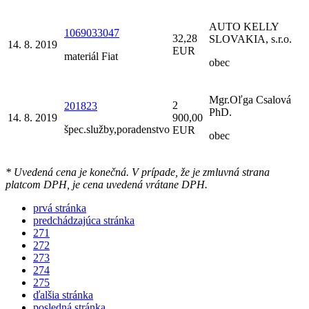
AUTO KELLY
1069033047
32,28
SLOVAKIA, s.r.o.
14. 8. 2019
EUR
materiál Fiat
obec
Mgr.Oľga Csalová
2
201823
PhD.
14. 8. 2019
900,00
špec.služby,poradenstvo
EUR
obec
* Uvedená cena je konečná. V prípade, že je zmluvná strana
platcom DPH, je cena uvedená vrátane DPH.
prvá stránka
predchádzajúca stránka
271
272
273
274
275
ďalšia stránka
posledná stránka