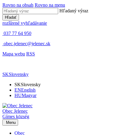
Rovno na obsah
Rovno na menu
Hľadaný výraz
Hľadať
rozšírené vyhľadávanie
037 77 64 950
obec.jelenec@jelenec.sk
Mapa webu
RSS
SK
Slovensky
SK
Slovensky
EN
English
HU
Magyar
Obec
Jelenec
Gímes
község
Menu
Obec